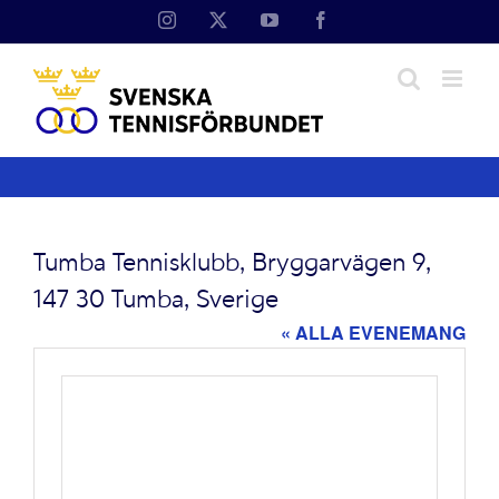
Fortsätt
Instagram
X
YouTube
Facebook
till
innehållet
Tumba Tennisklubb, Bryggarvägen 9,
147 30 Tumba, Sverige
« ALLA EVENEMANG