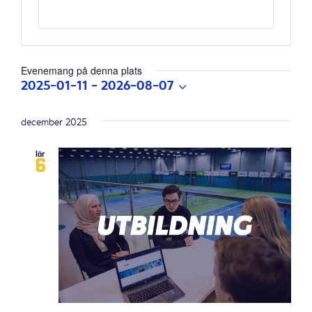
Evenemang på denna plats
2025-01-11
 - 
2026-08-07
Välj
datum.
december 2025
lör
6