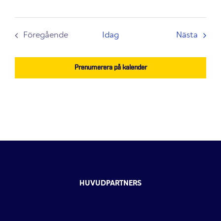
Even
Föregående
Idag
Nästa
Evenemang
Prenumerera på kalender
HUVUDPARTNERS