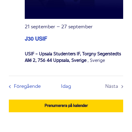
21 september
–
27 september
J30 USIF
USIF - Upsala Studenters IF, Torgny Segerstedts
Allé 2, 756 44 Uppsala, Sverige
, Sverige
Evenemang
Föregående
Idag
Nästa
Evenem
Prenumerera på kalender