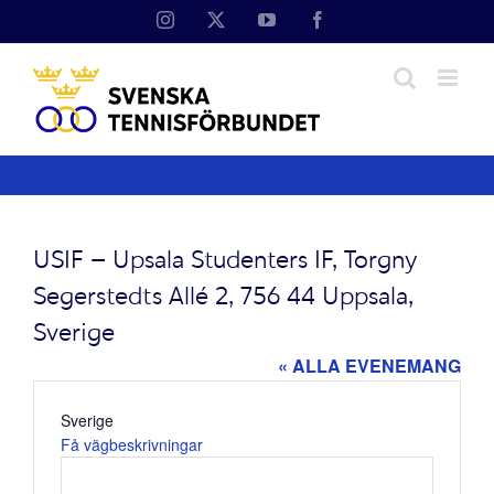
Fortsätt
Instagram
X
YouTube
Facebook
till
innehållet
USIF – Upsala Studenters IF, Torgny
Segerstedts Allé 2, 756 44 Uppsala,
Sverige
« ALLA EVENEMANG
Adress
Sverige
Få vägbeskrivningar