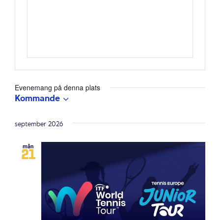
Evenemang på denna plats
Kommande
Välj
datum.
september 2026
mån
21