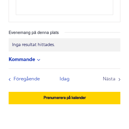
Evenemang på denna plats
Inga resultat hittades.
Notis
Kommande
Välj
datum.
Evenemang
Föregående
Idag
Nästa
Evenem
Prenumerera på kalender