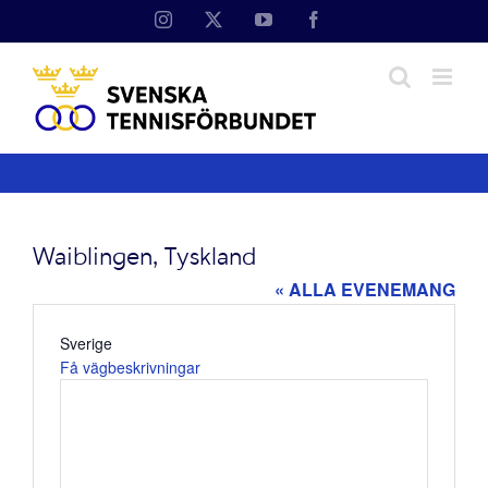
Fortsätt
Instagram
X
YouTube
Facebook
till
innehållet
Waiblingen, Tyskland
« ALLA EVENEMANG
Adress
Sverige
Få vägbeskrivningar