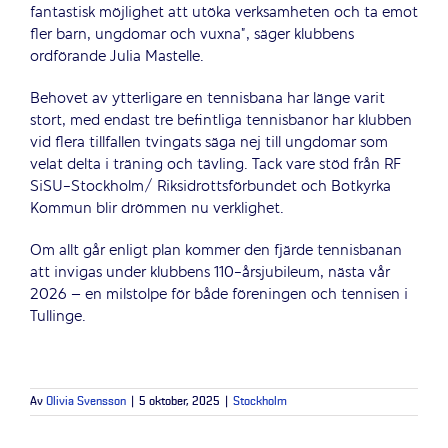
fantastisk möjlighet att utöka verksamheten och ta emot
fler barn, ungdomar och vuxna”, säger klubbens
ordförande Julia Mastelle.
Behovet av ytterligare en tennisbana har länge varit
stort, med endast tre befintliga tennisbanor har klubben
vid flera tillfallen tvingats säga nej till ungdomar som
velat delta i träning och tävling. Tack vare stöd från RF
SiSU-Stockholm/ Riksidrottsförbundet och Botkyrka
Kommun blir drömmen nu verklighet.
Om allt går enligt plan kommer den fjärde tennisbanan
att invigas under klubbens 110-årsjubileum, nästa vår
2026 – en milstolpe för både föreningen och tennisen i
Tullinge.
Av
Olivia Svensson
|
5 oktober, 2025
|
Stockholm