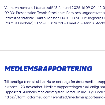
Varmt välkomna till tränarträff! 18 februari 2026, kl.09.00- 12.
09.30: Presentation Tennis Stockholm Barn och ungdomsverks
Intressant statistik (Håkan Jonsson) 10.10-10.50: Helsingborgs
(Marcus Lindberg) 10.55-11.10: Nutid – Framtid – Tennis Stockho
MEDLEMSRAPPORTERING
Till samtliga tennisklubbar Nu är det dags för årets medlemsra
oktober - 20 november. Medlemsrapporteringen skall enligt stad
Uppdatera klubbens medlemsregister i IdrottOnline • Fyll i och 
https://form.jotformeu.com/svenskatf/medlemsrapportering-hel