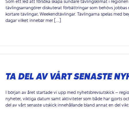
Som ett led att försöka skapa sundare tävlingsklimat i regione
tävlingsarrangörer diskuterat förbättringar som behövs jobbas m
kortare tävlingar, Weekendtävlingar. Tävlingarna spelas med b
dagar vilket innebär mer [...]
TA DEL AV VÅRT SENASTE N
I början av året startade vi upp med nyhetsbrevsutskick – regi
nyheter, viktiga datum samt aktiviteter som både har gjorts o
del av vårt senaste utskick innehållande bland annat en del vikt