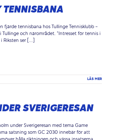
Y TENNISBANA
en fjärde tennisbana hos Tullinge Tennisklubb -
 Tullinge och närområdet. "Intresset för tennis i
Riksten ser [...]
LÄS MER
NDER SVERIGERESAN
ockholm under Sverigeresan med tema Game
mma satsning som GC 2030 innebär för att
ramöver hålla riktningen och vässa insatserna