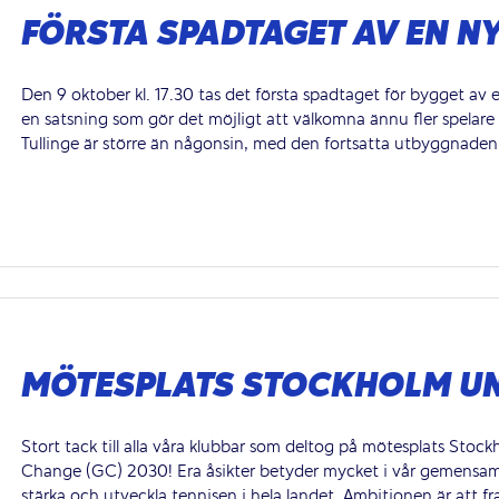
FÖRSTA SPADTAGET AV EN N
Den 9 oktober kl. 17.30 tas det första spadtaget för bygget av 
en satsning som gör det möjligt att välkomna ännu fler spelare i
Tullinge är större än någonsin, med den fortsatta utbyggnaden i 
MÖTESPLATS STOCKHOLM U
Stort tack till alla våra klubbar som deltog på mötesplats St
Change (GC) 2030! Era åsikter betyder mycket i vår gemensa
stärka och utveckla tennisen i hela landet. Ambitionen är att f