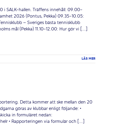
00 i SALK-hallen. Träffens innehåll: 09.00-
amhet 2026 (Pontus, Pekka) 09.35-10.05:
 Tennisklubb – Sveriges bästa tennisklubb
lms mål (Pekka) 11.10-12.00: Hur gör vi [...]
LÄS MER
pportering. Detta kommer att ske mellan den 20
garna göras av klubbar enligt följande: •
skicka in formuläret nedan:
r • Rapporteringen via formulär och [...]