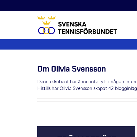
Fortsätt
till
innehållet
Om
Olivia Svensson
Denna skribent har ännu inte fyllt i någon infor
Hittills har Olivia Svensson skapat 42 blogginläg