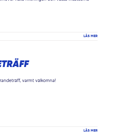
LÄS MER
ETRÄFF
randeträff, varmt välkomna!
LÄS MER