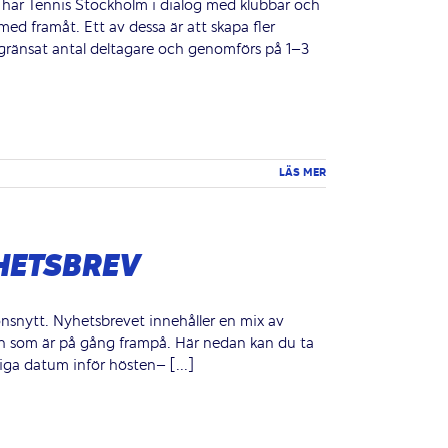
n har Tennis Stockholm i dialog med klubbar och
ed framåt. Ett av dessa är att skapa fler
egränsat antal deltagare och genomförs på 1–3
LÄS MER
YHETSBREV
onsnytt. Nyhetsbrevet innehåller en mix av
ch som är på gång frampå. Här nedan kan du ta
iga datum inför hösten– [...]