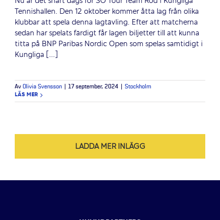
Nu är det snart dags för SO Tour Team Röd i Kungliga
Tennishallen. Den 12 oktober kommer åtta lag från olika
klubbar att spela denna lagtävling. Efter att matcherna
sedan har spelats färdigt får lagen biljetter till att kunna
titta på BNP Paribas Nordic Open som spelas samtidigt i
Kungliga [...]
Av
Olivia Svensson
|
17 september, 2024
|
Stockholm
LÄS MER
LADDA MER INLÄGG