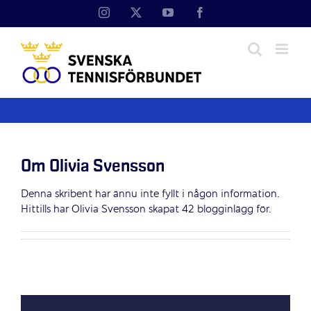
Fortsätt
Instagram
X
YouTube
Facebook
till
innehållet
Om
Olivia Svensson
Denna skribent har ännu inte fyllt i någon information.
Hittills har Olivia Svensson skapat 42 blogginlägg för.