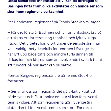
Detta samarbete innefattar att vi kan på förfrågan till
Baslinjen lyfta fram olika aktiviteter och händelser som
sker inom regionens verksamhet.
Per Henricsson, regionchef på Tennis Stockholm, säger:
– För det första är Baslinjen och Linus fantastiskt bra på
att skapa ett intresse kring tennisen och lyfta viktiga
frågor. Det arbetet han gjort under de senaste åren har
varit väldigt betydelsefulla för tennisen i Sverige. Han
har lyft upp både tuffa och mindre tuffa ämnen till
diskussion och fått oss som är involverade i svensk tennis
att fundera på hur saker kan bli bättre.
Pontus Bergevi, regionstränare på Tennis Stockholm,
fortsätter:
– Ser vi till oss som region är det självklart viktigt att
både synas och få ut tankar om hur vi kan föra svensk
tennis vidare. Allt som regionerna gör i Sverige är i
slutändan till för svensk tennis som stort. För oss blir