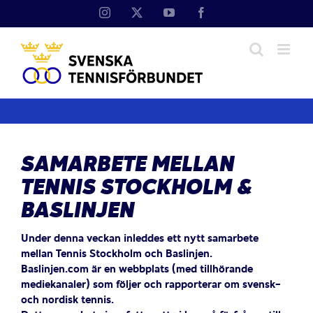
Fortsätt
Instagram
X
YouTube
Facebook
till
innehållet
SAMARBETE MELLAN
TENNIS STOCKHOLM &
BASLINJEN
Under denna veckan inleddes ett nytt samarbete
mellan Tennis Stockholm och Baslinjen.
Baslinjen.com är en webbplats (med tillhörande
mediekanaler) som följer och rapporterar om svensk-
och nordisk tennis.