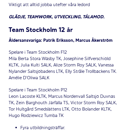
Viktigt att alltid jobba utefter våra ledord
GLÄDJE, TEAMWORK, UTVECKLING, TÅLAMOD.
Team Stockholm 12 år
Åldersansvariga: Patrik Eriksson, Marcus Åkerström
Spelare i Team Stockholm F12
Mila Berta Stora Wäsby TK, Josephine Silfverschiöld
KLTK, Julia Kulti SALK, Alize Storm Roy SALK, Vanessa
Nylander Saltsjöbadens LTK, Elly Stråle Trollbäckens TK.
Amélie D’Oliwa SALK
Spelare i Team Stockholm P12
Leon Lacoste KLTK, Marcus Nordenvall Saltsjö Duvnäs
TK, Zein Barghouth Järfälla TS, Victor Storm Roy SALK,
Tor Hultgård Smedslättens LTK, Otto Bolander KLTK,
Hugo Rodziewicz Tumba TK
Fyra utbildningsträffar.