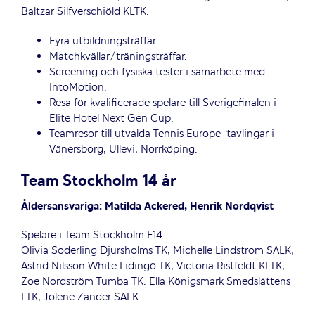
Baltzar Silfverschiöld KLTK.
Fyra utbildningsträffar.
Matchkvällar/träningsträffar.
Screening och fysiska tester i samarbete med
IntoMotion.
Resa för kvalificerade spelare till Sverigefinalen i
Elite Hotel Next Gen Cup.
Teamresor till utvalda Tennis Europe-tävlingar i
Vänersborg, Ullevi, Norrköping.
Team Stockholm 14 år
Åldersansvariga: Matilda Ackered, Henrik Nordqvist
Spelare i Team Stockholm F14
Olivia Söderling Djursholms TK, Michelle Lindström SALK,
Astrid Nilsson White Lidingö TK, Victoria Ristfeldt KLTK,
Zoe Nordström Tumba TK. Ella Königsmark Smedslättens
LTK, Jolene Zander SALK.