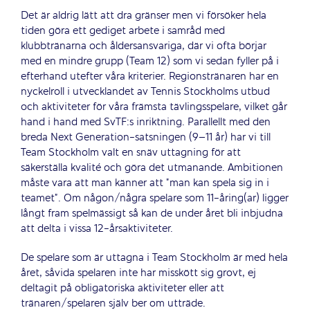
Det är aldrig lätt att dra gränser men vi försöker hela
tiden göra ett gediget arbete i samråd med
klubbtränarna och åldersansvariga, där vi ofta börjar
med en mindre grupp (Team 12) som vi sedan fyller på i
efterhand utefter våra kriterier. Regionstränaren har en
nyckelroll i utvecklandet av Tennis Stockholms utbud
och aktiviteter för våra främsta tävlingsspelare, vilket går
hand i hand med SvTF:s inriktning. Parallellt med den
breda Next Generation-satsningen (9–11 år) har vi till
Team Stockholm valt en snäv uttagning för att
säkerställa kvalité och göra det utmanande. Ambitionen
måste vara att man känner att ”man kan spela sig in i
teamet”. Om någon/några spelare som 11-åring(ar) ligger
långt fram spelmässigt så kan de under året bli inbjudna
att delta i vissa 12-årsaktiviteter.
De spelare som är uttagna i Team Stockholm är med hela
året, såvida spelaren inte har misskött sig grovt, ej
deltagit på obligatoriska aktiviteter eller att
tränaren/spelaren själv ber om utträde.