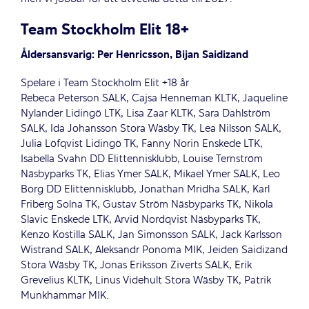
Team Stockholm Elit 18+
Åldersansvarig: Per Henricsson, Bijan Saidizand
Spelare i Team Stockholm Elit +18 år
Rebeca Peterson SALK, Cajsa Henneman KLTK, Jaqueline
Nylander Lidingö LTK, Lisa Zaar KLTK, Sara Dahlström
SALK, Ida Johansson Stora Wäsby TK, Lea Nilsson SALK,
Julia Löfqvist Lidingö TK, Fanny Norin Enskede LTK,
Isabella Svahn DD Elittennisklubb, Louise Ternström
Näsbyparks TK, Elias Ymer SALK, Mikael Ymer SALK, Leo
Borg DD Elittennisklubb, Jonathan Mridha SALK, Karl
Friberg Solna TK, Gustav Ström Näsbyparks TK, Nikola
Slavic Enskede LTK, Arvid Nordqvist Näsbyparks TK,
Kenzo Kostilla SALK, Jan Simonsson SALK, Jack Karlsson
Wistrand SALK, Aleksandr Ponoma MIK, Jeiden Saidizand
Stora Wäsby TK, Jonas Eriksson Ziverts SALK, Erik
Grevelius KLTK, Linus Videhult Stora Wäsby TK, Patrik
Munkhammar MIK.