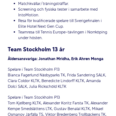
Matchkvällar/träningsträffar.
Screening och fysiska tester i samarbete med
IntoMotion.
Resa för kvalificerade spelare till Sverigefinalen i
Elite Hotel Next Gen Cup.
Teamresa till Tennis Europe-tävlingen i Norrköping
under hösten.
Team Stockholm 13 år
Åldersansvariga: Jonathan Mridha, Erik Ahren Monga
Spelare i Team Stockholm F13
Bianca Fagerlund Näsbyparks TK, Frida Sandering SALK,
Clara Coldor KLTK, Benedicte Lindorff KLTK, Amanda
Dolci SALK, Julia Rickschöld KLTK
Spelare i Team Stockholm P13
Tom Kjellberg KLTK, Alexander Koritz Farsta TK, Alexander
Kempe Smedslättens LTK, Gustav Benalal KLTK, Mikael
Osmanov Järfälla TS, Viktor Bredenberg Trollbäckens TK,