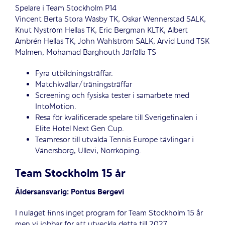
Spelare i Team Stockholm P14
Vincent Berta Stora Wäsby TK, Oskar Wennerstad SALK,
Knut Nyström Hellas TK, Eric Bergman KLTK, Albert
Ambrén Hellas TK, John Wahlström SALK, Arvid Lund TSK
Malmen, Mohamad Barghouth Järfälla TS
Fyra utbildningsträffar.
Matchkvällar/träningsträffar
Screening och fysiska tester i samarbete med
IntoMotion.
Resa för kvalificerade spelare till Sverigefinalen i
Elite Hotel Next Gen Cup.
Teamresor till utvalda Tennis Europe tävlingar i
Vänersborg, Ullevi, Norrköping.
Team Stockholm 15 år
Åldersansvarig: Pontus Bergevi
I nuläget finns inget program för Team Stockholm 15 år
men vi jobbar för att utveckla detta till 2027.