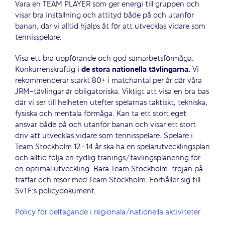
Vara en TEAM PLAYER som ger energi till gruppen och
visar bra inställning och attityd både på och utanför
banan, där vi alltid hjälps åt för att utvecklas vidare som
tennisspelare.
Visa ett bra uppförande och god samarbetsförmåga.
Konkurrenskraftig i
de stora nationella tävlingarna.
Vi
rekommenderar starkt 80+ i matchantal per år där våra
JRM-tävlingar är obligatoriska. Viktigt att visa en bra bas
där vi ser till helheten utefter spelarnas taktiskt, tekniska,
fysiska och mentala förmåga. Kan ta ett stort eget
ansvar både på och utanför banan och visar ett stort
driv att utvecklas vidare som tennisspelare. Spelare i
Team Stockholm 12–14 år ska ha en spelarutvecklingsplan
och alltid följa en tydlig tränings/tävlingsplanering för
en optimal utveckling. Bära Team Stockholm-tröjan på
träffar och resor med Team Stockholm. Förhåller sig till
SvTF:s policydokument.
Policy för deltagande i regionala/nationella aktiviteter