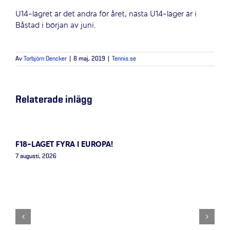
U14-lägret är det andra för året, nästa U14-läger är i
Båstad i början av juni.
Av
Torbjörn Dencker
|
8 maj, 2019
|
Tennis.se
Relaterade inlägg
F18-LAGET FYRA I EUROPA!
7 augusti, 2026