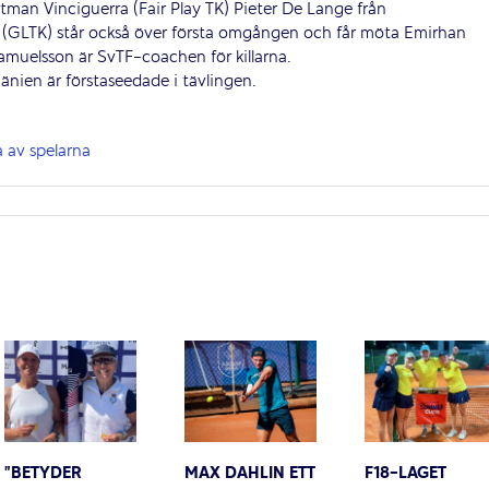
tman Vinciguerra (Fair Play TK) Pieter De Lange från
(GLTK) står också över första omgången och får möta Emirhan
 Samuelsson är SvTF-coachen för killarna.
nien är förstaseedade i tävlingen.
 av spelarna
”BETYDER
MAX DAHLIN ETT
F18-LAGET