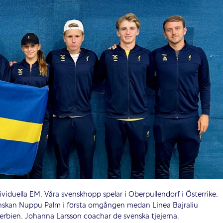
ividuella EM. Våra svenskhopp spelar i Oberpullendorf i Österrike.
finskan Nuppu Palm i första omgången medan Linea Bajraliu
Serbien. Johanna Larsson coachar de svenska tjejerna.