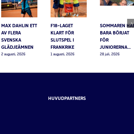
MAX DAHLIN ETT
F18-LAGET
SOMMAREN HA
AV FLERA
KLART FÖR
BARA BÖRJAT
SVENSKA
SLUTSPEL I
FÖR
GLÄDJEÄMNEN
FRANKRIKE
JUNIORERNA…
2 augusti, 2026
1 augusti, 2026
28 juli, 2026
HUVUDPARTNERS