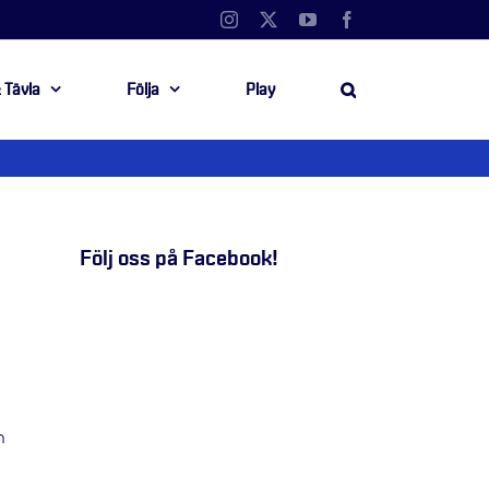
Instagram
X
YouTube
Facebook
 Tävla
Följa
Play
Följ oss på Facebook!
n