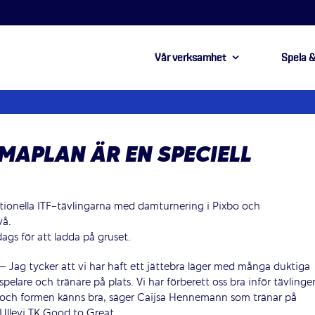
Vår verksamhet
Spela &
MMAPLAN ÄR EN SPECIELL
tionella ITF-tävlingarna med damturnering i Pixbo och
vå.
dags för att ladda på gruset.
– Jag tycker att vi har haft ett jättebra läger med många duktiga
spelare och tränare på plats. Vi har förberett oss bra inför tävlinge
och formen känns bra, säger Caijsa Hennemann som tränar på
Ullevi TK Good to Great.