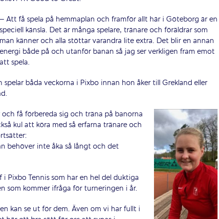
– Att få spela på hemmaplan och framför allt här i Göteborg är en
speciell känsla. Det är många spelare, tränare och föräldrar som
man känner och alla stöttar varandra lite extra. Det blir en annan
energi både på och utanför banan så jag ser verkligen fram emot
att spela.
 spelar båda veckorna i Pixbo innan hon åker till Grekland eller
ad.
är och få förbereda sig och träna på banorna
kså kul att köra med så erfarna tränare och
rtsätter:
n behöver inte åka så långt och det
i Pixbo Tennis som har en hel del duktiga
n som kommer ifråga för turneringen i år.
den kan se ut för dem. Även om vi har fullt i