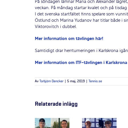
På söndagen lämnar Maria och Alexander lägret,
veckan. På måndag startar kvalet och på tisdag
I det svenska startfältet finns spelare som vunn
Östlund och Marina Yudanov har titlar både i s
Viktorovitch i dubbel.
Mer information om tävlingen här!
Samtidigt drar herrturneringen i Karlskrona igå
Mer information om ITF-tävlingen i Karlskrona 
Av
Torbjörn Dencker
|
5 maj, 2019
|
Tennis.se
Relaterade inlägg