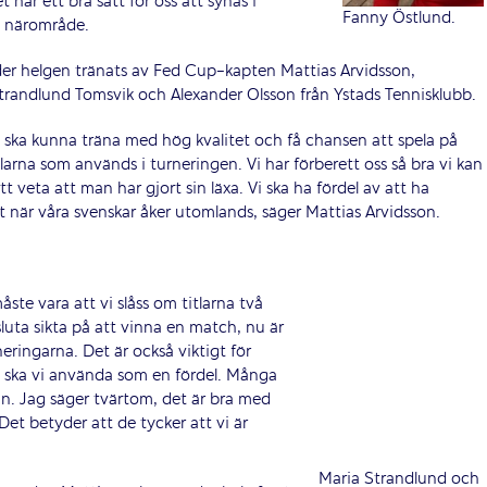
 här ett bra sätt för oss att synas i
Fanny Östlund.
t närområde.
der helgen tränats av Fed Cup-kapten Mattias Arvidsson,
trandlund Tomsvik och Alexander Olsson från Ystads Tennisklubb.
 ska kunna träna med hög kvalitet och få chansen att spela på
na som används i turneringen. Vi har förberett oss så bra vi kan
tt veta att man har gjort sin läxa. Vi ska ha fördel av att ha
 när våra svenskar åker utomlands, säger Mattias Arvidsson.
åste vara att vi slåss om titlarna två
 sluta sikta på att vinna en match, nu är
neringarna. Det är också viktigt för
 ska vi använda som en fördel. Många
n. Jag säger tvärtom, det är bra med
Det betyder att de tycker att vi är
Maria Strandlund och