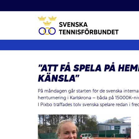
Fortsätt
till
innehållet
”ATT FÅ SPELA PÅ HE
KÄNSLA”
På måndagen går starten för de svenska interna
herrturnering i Karlskrona – båda på 15000K-ni
I Pixbo träffades tolv svenska spelare redan i fre