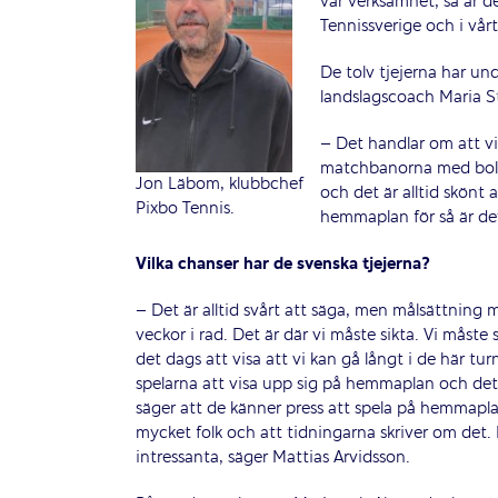
vår verksamhet, så är det
Tennissverige och i vår
De tolv tjejerna har un
landslagscoach Maria S
– Det handlar om att vi
matchbanorna med bollar
Jon Läbom, klubbchef
och det är alltid skönt a
Pixbo Tennis.
hemmaplan för så är det
Vilka chanser har de svenska tjejerna?
– Det är alltid svårt att säga, men målsättning m
veckor i rad. Det är där vi måste sikta. Vi måste
det dags att visa att vi kan gå långt i de här tur
spelarna att visa upp sig på hemmaplan och det
säger att de känner press att spela på hemmapla
mycket folk och att tidningarna skriver om det. 
intressanta, säger Mattias Arvidsson.