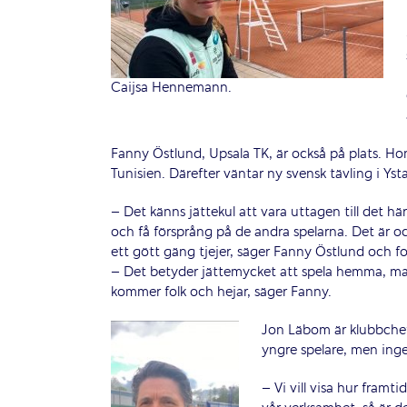
Caijsa Hennemann.
Fanny Östlund, Upsala TK, är också på plats. Hon
Tunisien. Därefter väntar ny svensk tävling i Yst
– Det känns jättekul att vara uttagen till det h
och få försprång på de andra spelarna. Det är oc
ett gött gäng tjejer, säger Fanny Östlund och fo
– Det betyder jättemycket att spela hemma, ma
kommer folk och hejar, säger Fanny.
Jon Läbom är klubbchef 
yngre spelare, men inge
– Vi vill visa hur framti