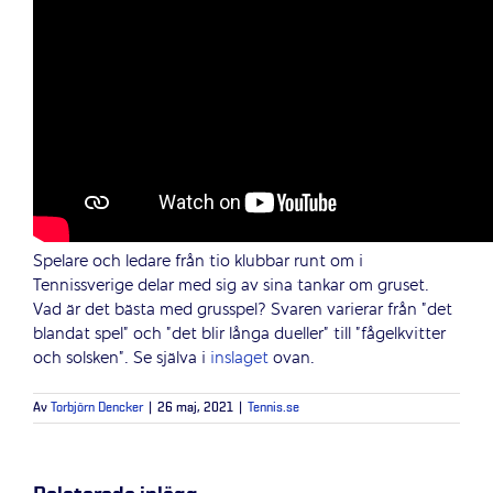
Spelare och ledare från tio klubbar runt om i
Tennissverige delar med sig av sina tankar om gruset.
Vad är det bästa med grusspel? Svaren varierar från ”det
blandat spel” och ”det blir långa dueller” till ”fågelkvitter
och solsken”. Se själva i
inslaget
ovan.
Av
Torbjörn Dencker
|
26 maj, 2021
|
Tennis.se