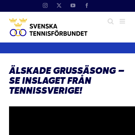
Fortsätt
Instagram
X
YouTube
Facebook
till
innehållet
ÄLSKADE GRUSSÄSONG –
SE INSLAGET FRÅN
TENNISSVERIGE!