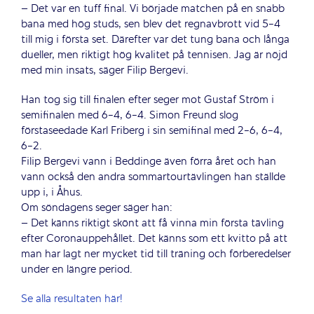
– Det var en tuff final. Vi började matchen på en snabb
bana med hög studs, sen blev det regnavbrott vid 5-4
till mig i första set. Därefter var det tung bana och långa
dueller, men riktigt hög kvalitet på tennisen. Jag är nöjd
med min insats, säger Filip Bergevi.
Han tog sig till finalen efter seger mot Gustaf Ström i
semifinalen med 6-4, 6-4. Simon Freund slog
förstaseedade Karl Friberg i sin semifinal med 2-6, 6-4,
6-2.
Filip Bergevi vann i Beddinge även förra året och han
vann också den andra sommartourtävlingen han ställde
upp i, i Åhus.
Om söndagens seger säger han:
– Det känns riktigt skönt att få vinna min första tävling
efter Coronauppehållet. Det känns som ett kvitto på att
man har lagt ner mycket tid till träning och förberedelser
under en längre period.
Se alla resultaten här!