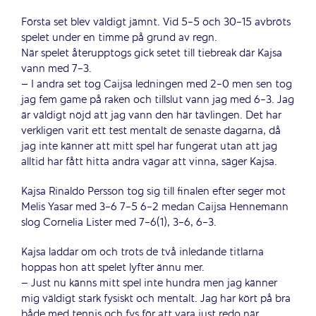
Första set blev väldigt jämnt. Vid 5-5 och 30-15 avbröts
spelet under en timme på grund av regn.
När spelet återupptogs gick setet till tiebreak där Kajsa
vann med 7-3.
– I andra set tog Caijsa ledningen med 2-0 men sen tog
jag fem game på raken och tillslut vann jag med 6-3. Jag
är väldigt nöjd att jag vann den här tävlingen. Det har
verkligen varit ett test mentalt de senaste dagarna, då
jag inte känner att mitt spel har fungerat utan att jag
alltid har fått hitta andra vägar att vinna, säger Kajsa.
Kajsa Rinaldo Persson tog sig till finalen efter seger mot
Melis Yasar med 3-6 7-5 6-2 medan Caijsa Hennemann
slog Cornelia Lister med 7-6(1), 3-6, 6-3.
Kajsa laddar om och trots de två inledande titlarna
hoppas hon att spelet lyfter ännu mer.
– Just nu känns mitt spel inte hundra men jag känner
mig väldigt stark fysiskt och mentalt. Jag har kört på bra
både med tennis och fys för att vara just redo när