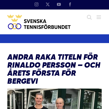
Fortsätt
Instagram
X
YouTube
Facebook
till
innehållet
ANDRA RAKA TITELN FÖR
RINALDO PERSSON – OCH
ÅRETS FÖRSTA FÖR
BERGEVI