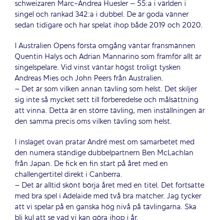
schweizaren Marc-Andrea Huesler – 55:a i världen i
singel och rankad 342:a i dubbel. De är goda vänner
sedan tidigare och har spelat ihop både 2019 och 2020.
I Australien Opens första omgång väntar fransmännen
Quentin Halys och Adrian Mannarino som framför allt är
singelspelare. Vid vinst väntar högst troligt tysken
Andreas Mies och John Peers från Australien.
– Det är som vilken annan tävling som helst. Det skiljer
sig inte så mycket sett till förberedelse och målsättning
att vinna. Detta är en större tävling, men inställningen är
den samma precis oms vilken tävling som helst.
I inslaget ovan pratar André mest om samarbetet med
den numera ständige dubbelpartnern Ben McLachlan
från Japan. De fick en fin start på året med en
challengertitel direkt i Canberra.
– Det är alltid skönt börja året med en titel. Det fortsatte
med bra spel i Adelaide med två bra matcher. Jag tycker
att vi spelar på en ganska hög nivå på tävlingarna. Ska
bli kul att se vad vi kan göra ihop i år.