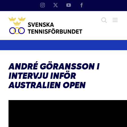
Fortsätt
Instagram
X
YouTube
Facebook
till
innehållet
ANDRÉ GÖRANSSON I
INTERVJU INFÖR
AUSTRALIEN OPEN