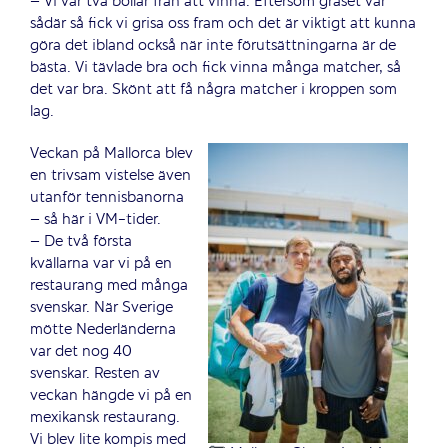
– Vi var två bollar från att vinna. Eftersom gräset var
sådär så fick vi grisa oss fram och det är viktigt att kunna
göra det ibland också när inte förutsättningarna är de
bästa. Vi tävlade bra och fick vinna många matcher, så
det var bra. Skönt att få några matcher i kroppen som
lag.
Veckan på Mallorca blev
en trivsam vistelse även
utanför tennisbanorna
– så här i VM-tider.
– De två första
kvällarna var vi på en
restaurang med många
svenskar. När Sverige
mötte Nederländerna
var det nog 40
svenskar. Resten av
veckan hängde vi på en
mexikansk restaurang.
Vi blev lite kompis med