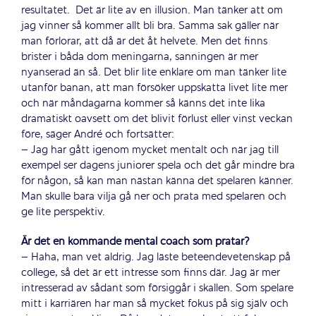
resultatet. Det är lite av en illusion. Man tänker att om
jag vinner så kommer allt bli bra. Samma sak gäller när
man förlorar, att då är det åt helvete. Men det finns
brister i båda dom meningarna, sanningen är mer
nyanserad än så. Det blir lite enklare om man tänker lite
utanför banan, att man försöker uppskatta livet lite mer
och när måndagarna kommer så känns det inte lika
dramatiskt oavsett om det blivit förlust eller vinst veckan
före, säger André och fortsätter:
– Jag har gått igenom mycket mentalt och när jag till
exempel ser dagens juniorer spela och det går mindre bra
för någon, så kan man nästan känna det spelaren känner.
Man skulle bara vilja gå ner och prata med spelaren och
ge lite perspektiv.
Är det en kommande mental coach som pratar?
– Haha, man vet aldrig. Jag läste beteendevetenskap på
college, så det är ett intresse som finns där. Jag är mer
intresserad av sådant som försiggår i skallen. Som spelare
mitt i karriären har man så mycket fokus på sig själv och