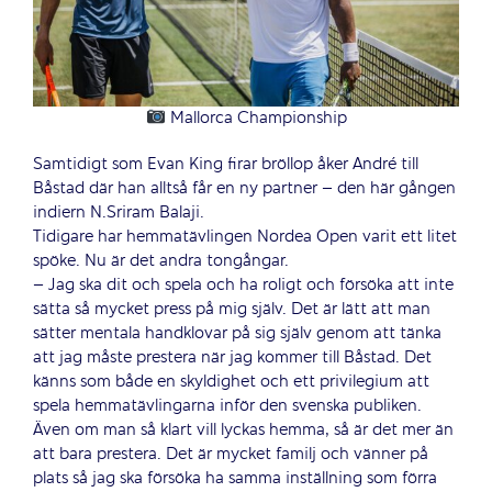
Mallorca Championship
Samtidigt som Evan King firar bröllop åker André till
Båstad där han alltså får en ny partner – den här gången
indiern N.Sriram Balaji.
Tidigare har hemmatävlingen Nordea Open varit ett litet
spöke. Nu är det andra tongångar.
– Jag ska dit och spela och ha roligt och försöka att
inte
sätta så mycket press på mig själv. Det är lätt att man
sätter mentala handklovar på sig själv genom att tänka
att jag måste prestera när jag kommer till Båstad. Det
känns som både en skyldighet och ett privilegium att
spela hemmatävlingarna inför den svenska publiken.
Även om man så klart vill lyckas hemma, så är det mer än
att bara prestera. Det är mycket familj och vänner på
plats så jag ska
försöka ha samma inställning som förra