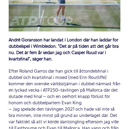
André Göransson har landat i London där han laddar för
dubbelspel i Wimbledon. ”Det är på tiden att det går bra
nu. Det är fem år sedan jag och Casper Ruud var i
kvartsfinal”, säger han.
Efter Roland Garros där han gick till åttondelsfinal i
dubbel och kvartsfinal i mixed (med Erin Routliffe)
kommer den svenske världsstjärnan i dubbel närmast från
en lyckad vecka i ATP250-tävlingen på Mallorca där det
slutade med final – och en oerhört knapp förlust för
honom och dubbelpartern Evan King.
– Jag spelade den tävlingen 2021 och hade väl inte så
bra minnen, inte minst på grund av underlaget där. Det
var faktiskt så att vi körde slantsingling eftersom jag ville
till Eastbourne och Evan till Mallorca. Han vann och från