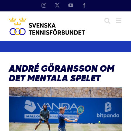
Fortsätt
Instagram
X
YouTube
Facebook
till
innehållet
ANDRÉ GÖRANSSON OM
DET MENTALA SPELET