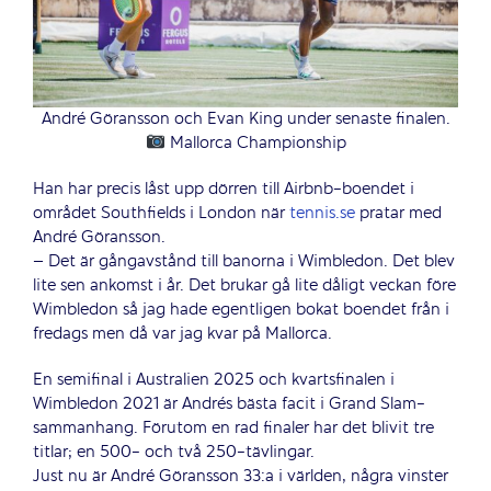
André Göransson och Evan King under senaste finalen.
Mallorca Championship
Han har precis låst upp dörren till Airbnb-boendet i
området Southfields i London när
tennis.se
pratar med
André Göransson.
– Det är gångavstånd till banorna i Wimbledon. Det blev
lite sen ankomst i år. Det brukar gå lite dåligt veckan före
Wimbledon så jag hade egentligen bokat boendet från i
fredags men då var jag kvar på Mallorca.
En semifinal i Australien 2025 och kvartsfinalen i
Wimbledon 2021 är Andrés bästa facit i Grand Slam-
sammanhang. Förutom en rad finaler har det blivit tre
titlar; en 500- och två 250-tävlingar.
Just nu är André Göransson 33:a i världen, några vinster