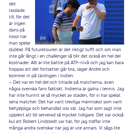
det
rasslade
till, för det
är ingen
dans på
rosor när
man spelar
dubbel. På futuretouren är det riktigt tufft och om man
inte går långt i en challenger så blir det också en hel del
kostnader. Allt är lite bättre på ATP-nivå och jag kan bara
hoppas att det fortsätter går bra, säger André och
kommer in på tävlingen i Indien:
– Det var en hel del och tittade på matcherna, även
några svenska fans faktiskt. Indierna är galna i tennis. Jag
har inte hunnit se så mycket av staden, för vi har spelat
sena matcher. Det har varit trevliga människor som varit
behjälpliga och behandlat oss väl. Jag har som sagt inte
upplevt att bli serverad så mycket tidigare. Det var också
kul att Robert Lindstedt var här, för jag träffar inte
många andra svenskar när jag är ute annars. Vi sågs lite