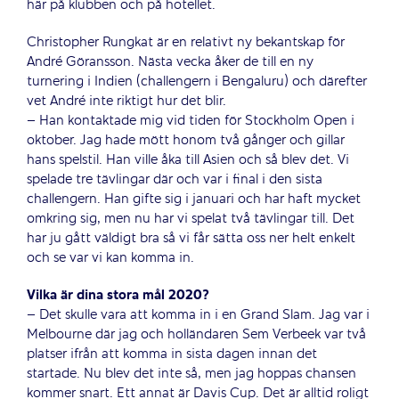
här på klubben och på hotellet.
Christopher Rungkat är en relativt ny bekantskap för
André Göransson. Nästa vecka åker de till en ny
turnering i Indien (challengern i Bengaluru) och därefter
vet André inte riktigt hur det blir.
– Han kontaktade mig vid tiden för Stockholm Open i
oktober. Jag hade mött honom två gånger och gillar
hans spelstil. Han ville åka till Asien och så blev det. Vi
spelade tre tävlingar där och var i final i den sista
challengern. Han gifte sig i januari och har haft mycket
omkring sig, men nu har vi spelat två tävlingar till. Det
har ju gått väldigt bra så vi får sätta oss ner helt enkelt
och se var vi kan komma in.
Vilka är dina stora mål 2020?
– Det skulle vara att komma in i en Grand Slam. Jag var i
Melbourne där jag och holländaren Sem Verbeek var två
platser ifrån att komma in sista dagen innan det
startade. Nu blev det inte så, men jag hoppas chansen
kommer snart. Ett annat är Davis Cup. Det är alltid roligt