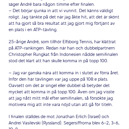
säger André bara någon timme efter finalen.
– Det börjar sjunka in att vi vunnit. Det känns väldigt
roligt. Jag tänkte på det när jag åkte hit, att det är skönt
att ha gjort så bra resultat att jag gjort mig förtjänt av
en plats i en ATP-tävling.
25-årige André, som tillhör Elfsborg Tennis, har klättrat
på ATP-rankingen. Redan när han och dubbelpartnern
Christopher Rungkat från Indonesien nådde semifinalen
stod det klart att han skulle komma in på topp 100.
– Jag var ganska nära att komma in i slutet av förra året.
Inför den här tävlingen var jag uppe på 108:e plats.
Oavsett om det är singel eller dubbel så betyder det
mycket att komma in på topp 100. Även om jag visste
att jag nått mitt mål efter semifinalen, så försökte jag
motivera mig att inte vara nöjd utan att gå för titeln.
I finalen ställdes de mot Jonathan Erlich (Israel) och
Andrei Vasilevski (Ryssland). Segersiffrorna blev 6-2, 3-6,