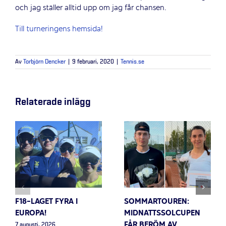
och jag ställer alltid upp om jag får chansen.
Till turneringens hemsida!
Av
Torbjörn Dencker
|
9 februari, 2020
|
Tennis.se
Relaterade inlägg
F18-LAGET FYRA I
SOMMARTOUREN:
EUROPA!
MIDNATTSSOLCUPEN
FÅR BERÖM AV
7 augusti, 2026