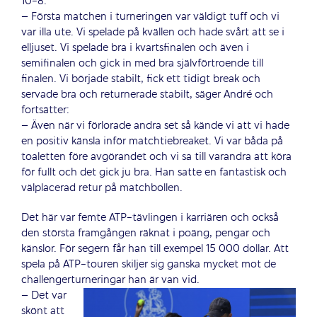
10-8.
– Första matchen i turneringen var väldigt tuff och vi
var illa ute. Vi spelade på kvällen och hade svårt att se i
elljuset. Vi spelade bra i kvartsfinalen och även i
semifinalen och gick in med bra självförtroende till
finalen. Vi började stabilt, fick ett tidigt break och
servade bra och returnerade stabilt, säger André och
fortsätter:
– Även när vi förlorade andra set så kände vi att vi hade
en positiv känsla inför matchtiebreaket. Vi var båda på
toaletten före avgörandet och vi sa till varandra att köra
för fullt och det gick ju bra. Han satte en fantastisk och
välplacerad retur på matchbollen.
Det här var femte ATP-tävlingen i karriären och också
den största framgången räknat i poäng, pengar och
känslor. För segern får han till exempel 15 000 dollar. Att
spela på ATP-touren skiljer sig ganska mycket mot de
challengerturneringar han är van vid.
– Det var
skönt att