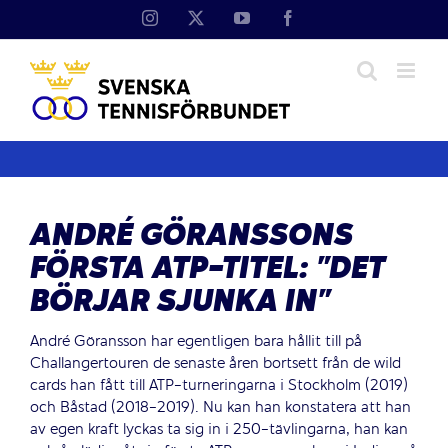
Fortsätt
Instagram
X
YouTube
Facebook
till
innehållet
ANDRÉ GÖRANSSONS
FÖRSTA ATP-TITEL: ”DET
BÖRJAR SJUNKA IN”
André Göransson har egentligen bara hållit till på
Challangertouren de senaste åren bortsett från de wild
cards han fått till ATP-turneringarna i Stockholm (2019)
och Båstad (2018-2019). Nu kan han konstatera att han
av egen kraft lyckas ta sig in i 250-tävlingarna, han kan