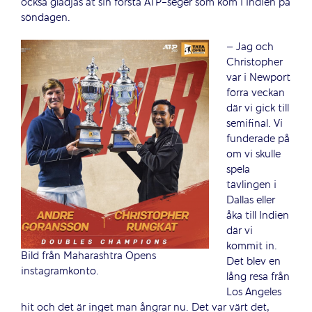
också glädjas åt sin första ATP-seger som kom i Indien på
söndagen.
– Jag och
Christopher
var i Newport
förra veckan
där vi gick till
semifinal. Vi
funderade på
om vi skulle
spela
tävlingen i
Dallas eller
åka till Indien
där vi
kommit in.
Bild från Maharashtra Opens
Det blev en
instagramkonto.
lång resa från
Los Angeles
hit och det är inget man ångrar nu. Det var värt det,