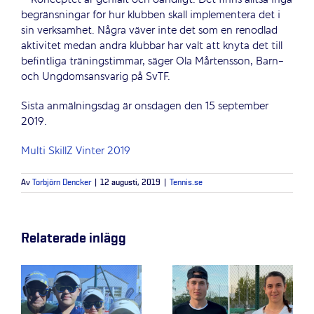
– Konceptet är genialt och oändligt. Det finns alltså inga
begränsningar för hur klubben skall implementera det i
sin verksamhet. Några väver inte det som en renodlad
aktivitet medan andra klubbar har valt att knyta det till
befintliga träningstimmar, säger Ola Mårtensson, Barn-
och Ungdomsansvarig på SvTF.
Sista anmälningsdag är onsdagen den 15 september
2019.
Multi SkillZ Vinter 2019
Av
Torbjörn Dencker
|
12 augusti, 2019
|
Tennis.se
Relaterade inlägg