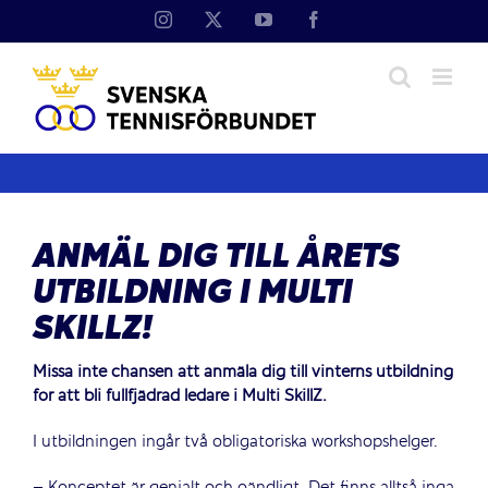
Fortsätt
Instagram
X
YouTube
Facebook
till
innehållet
ANMÄL DIG TILL ÅRETS
UTBILDNING I MULTI
SKILLZ!
Missa inte chansen att anmäla dig till vinterns utbildning
för att bli fullfjädrad ledare i Multi SkillZ.
I utbildningen ingår två obligatoriska workshopshelger.