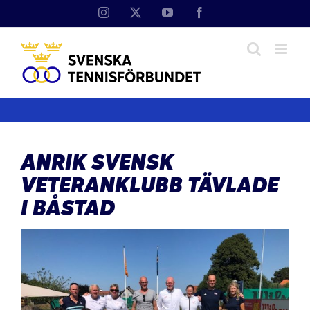
Fortsätt
Instagram
X
YouTube
Facebook
till
innehållet
ANRIK SVENSK
VETERANKLUBB TÄVLADE
I BÅSTAD