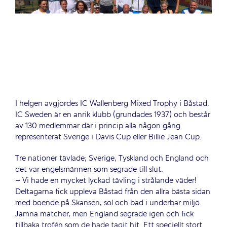
I helgen avgjordes IC Wallenberg Mixed Trophy i Båstad.
IC Sweden är en anrik klubb (grundades 1937) och består
av 130 medlemmar där i princip alla någon gång
representerat Sverige i Davis Cup eller Billie Jean Cup.
Tre nationer tävlade; Sverige, Tyskland och England och
det var engelsmännen som segrade till slut.
– Vi hade en mycket lyckad tävling i strålande väder!
Deltagarna fick uppleva Båstad från den allra bästa sidan
med boende på Skansen, sol och bad i underbar miljö.
Jämna matcher, men England segrade igen och fick
tillbaka trofén som de hade tagit hit. Ett speciellt stort