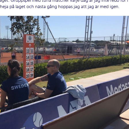
dslaget. Gruppspel med tuffa matcher varje dag är jag inte redo för i
heja på laget och nästa gång hoppas jag att jag är med igen.