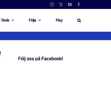
Instagram
X
YouTube
Facebook
 Tävla
Följa
Play
N
Följ oss på Facebook!