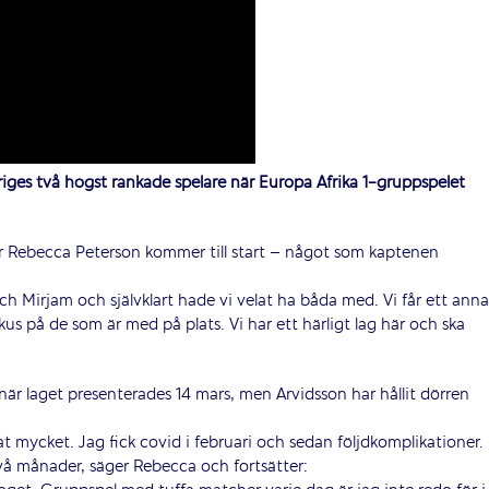
eriges två högst rankade spelare när Europa Afrika 1-gruppspelet
ler Rebecca Peterson kommer till start – något som kaptenen
h Mirjam och självklart hade vi velat ha båda med. Vi får ett anna
us på de som är med på plats. Vi har ett härligt lag här och ska
r laget presenterades 14 mars, men Arvidsson har hållit dörren
at mycket. Jag fick covid i februari och sedan följdkomplikationer.
vå månader, säger Rebecca och fortsätter: