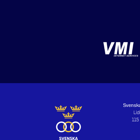
Svenska
Li
115