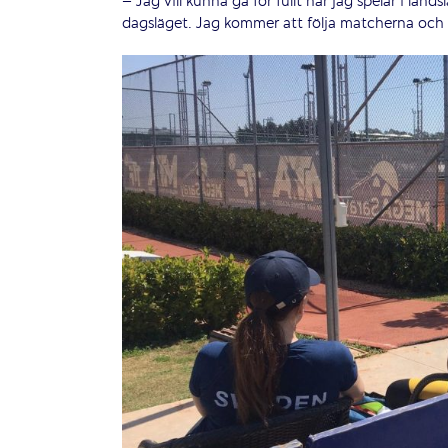
– Jag vill kunna gå för fullt när jag spelar i lan
dagsläget. Jag kommer att följa matcherna och 