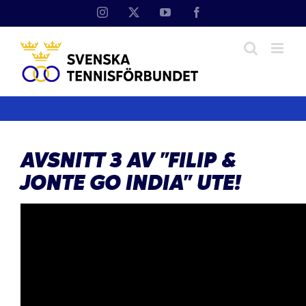
Fortsätt
Instagram
X
YouTube
Facebook
till
innehållet
AVSNITT 3 AV ”FILIP &
JONTE GO INDIA” UTE!