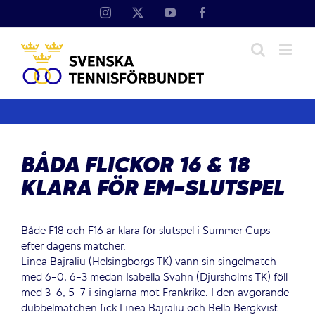
Fortsätt
Instagram
X
YouTube
Facebook
till
innehållet
BÅDA FLICKOR 16 & 18
KLARA FÖR EM-SLUTSPEL
Både F18 och F16 är klara för slutspel i Summer Cups
efter dagens matcher.
Linea Bajraliu (Helsingborgs TK) vann sin singelmatch
med 6-0, 6-3 medan Isabella Svahn (Djursholms TK) föll
med 3-6, 5-7 i singlarna mot Frankrike. I den avgörande
dubbelmatchen fick Linea Bajraliu och Bella Bergkvist