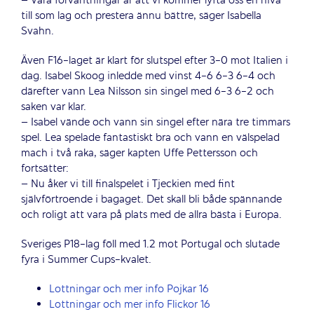
– Våra förväntningar är att vi kommer lyfta oss en nivå
till som lag och prestera ännu bättre, säger Isabella
Svahn.
Även F16-laget är klart för slutspel efter 3-0 mot Italien i
dag. Isabel Skoog inledde med vinst 4-6 6-3 6-4 och
därefter vann Lea Nilsson sin singel med 6-3 6-2 och
saken var klar.
– Isabel vände och vann sin singel efter nära tre timmars
spel. Lea spelade fantastiskt bra och vann en välspelad
mach i två raka, säger kapten Uffe Pettersson och
fortsätter:
– Nu åker vi till finalspelet i Tjeckien med fint
självförtroende i bagaget. Det skall bli både spännande
och roligt att vara på plats med de allra bästa i Europa.
Sveriges P18-lag föll med 1.2 mot Portugal och slutade
fyra i Summer Cups-kvalet.
Lottningar och mer info Pojkar 16
Lottningar och mer info Flickor 16