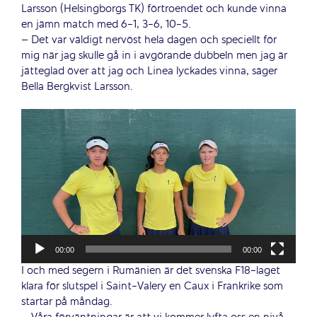
Larsson (Helsingborgs TK) förtroendet och kunde vinna
en jämn match med 6-1, 3-6, 10-5.
– Det var väldigt nervöst hela dagen och speciellt för
mig när jag skulle gå in i avgörande dubbeln men jag är
jätteglad över att jag och Linea lyckades vinna, säger
Bella Bergkvist Larsson.
Videospelare
00:00
00:00
I och med segern i Rumänien är det svenska F18-laget
klara för slutspel i Saint-Valery en Caux i Frankrike som
startar på måndag.