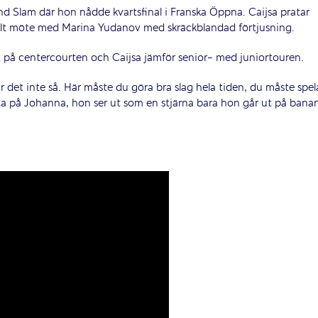
 Slam där hon nådde kvartsfinal i Franska Öppna. Caijsa pratar
ellt möte med Marina Yudanov med skräckblandad förtjusning.
på centercourten och Caijsa jämför senior- med juniortouren.
ar det inte så. Här måste du göra bra slag hela tiden, du måste spel
tta på Johanna, hon ser ut som en stjärna bara hon går ut på bana