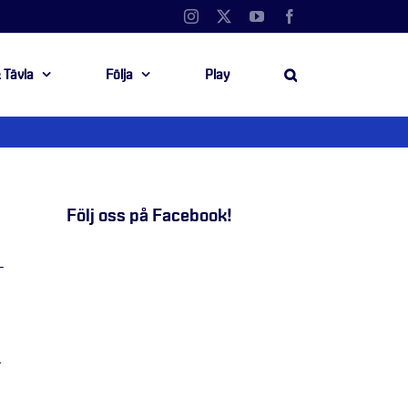
Instagram
X
YouTube
Facebook
 Tävla
Följa
Play
Följ oss på Facebook!
-
r