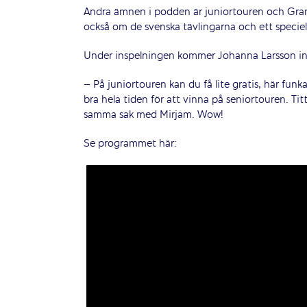
Andra ämnen i podden är juniortouren och Grand
också om de svenska tävlingarna och ett speci
Under inspelningen kommer Johanna Larsson in 
– På juniortouren kan du få lite gratis, här funk
bra hela tiden för att vinna på seniortouren. Ti
samma sak med Mirjam. Wow!
Se programmet här: