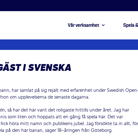
Vår verksamhet
Spela &
ÄST I SVENSKA
mann, har samlat på sig rejält med erfarenhet under Swedish Open
r hon om upplevelserna de senaste dagarna.
, så har det här varit det roligaste hittills under året. Jag har
nis som liten och hoppats att en gång få spela här. Det var
fick höra mitt namn och publikens jubel. Jag försökte ta in allt, fö
la på den här banan, säger 18-åringen från Göteborg.