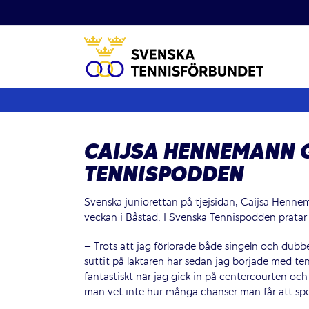
Fortsätt
till
innehållet
CAIJSA HENNEMANN G
TENNISPODDEN
Svenska juniorettan på tjejsidan, Caijsa Henne
veckan i Båstad. I Svenska Tennispodden prata
– Trots att jag förlorade både singeln och dubbeln
suttit på läktaren här sedan jag började med ten
fantastiskt när jag gick in på centercourten och 
man vet inte hur många chanser man får att spe