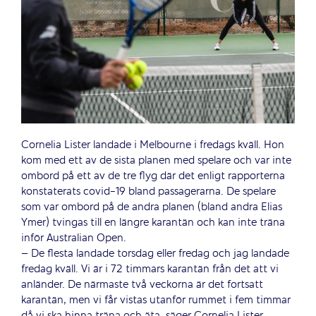
Cornelia Lister landade i Melbourne i fredags kväll. Hon
kom med ett av de sista planen med spelare och var inte
ombord på ett av de tre flyg där det enligt rapporterna
konstaterats covid-19 bland passagerarna. De spelare
som var ombord på de andra planen (bland andra Elias
Ymer) tvingas till en längre karantän och kan inte träna
inför Australian Open.
– De flesta landade torsdag eller fredag och jag landade
fredag kväll. Vi är i 72 timmars karantän från det att vi
anländer. De närmaste två veckorna är det fortsatt
karantän, men vi får vistas utanför rummet i fem timmar
då vi ska hinna träna och äta, säger Cornelia Lister.