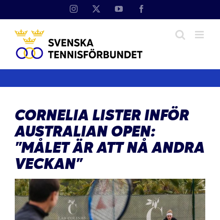
Fortsätt
Instagram
X
YouTube
Facebook
till
innehållet
CORNELIA LISTER INFÖR
AUSTRALIAN OPEN:
”MÅLET ÄR ATT NÅ ANDRA
VECKAN”