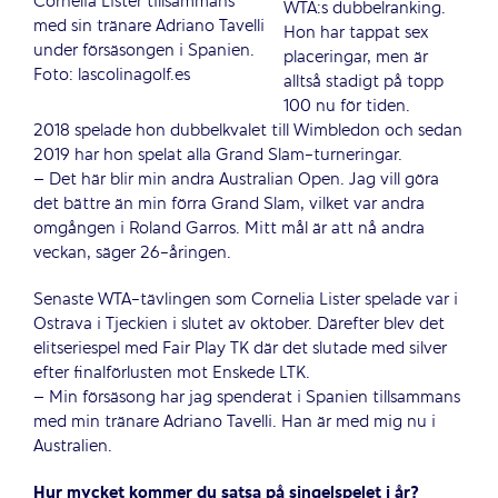
Cornelia Lister tillsammans
WTA:s dubbelranking.
med sin tränare Adriano Tavelli
Hon har tappat sex
under försäsongen i Spanien.
placeringar, men är
Foto: lascolinagolf.es
alltså stadigt på topp
100 nu för tiden.
2018 spelade hon dubbelkvalet till Wimbledon och sedan
2019 har hon spelat alla Grand Slam-turneringar.
– Det här blir min andra Australian Open. Jag vill göra
det bättre än min förra Grand Slam, vilket var andra
omgången i Roland Garros. Mitt mål är att nå andra
veckan, säger 26-åringen.
Senaste WTA-tävlingen som Cornelia Lister spelade var i
Ostrava i Tjeckien i slutet av oktober. Därefter blev det
elitseriespel med Fair Play TK där det slutade med silver
efter finalförlusten mot Enskede LTK.
– Min försäsong har jag spenderat i Spanien tillsammans
med min tränare Adriano Tavelli. Han är med mig nu i
Australien.
Hur mycket kommer du satsa på singelspelet i år?