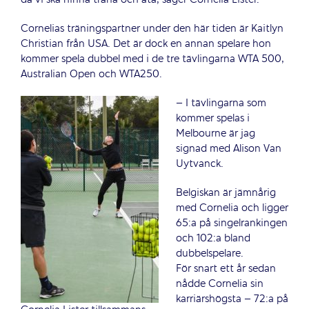
Cornelias träningspartner under den här tiden är Kaitlyn
Christian från USA. Det är dock en annan spelare hon
kommer spela dubbel med i de tre tävlingarna WTA 500,
Australian Open och WTA250.
– I tävlingarna som
kommer spelas i
Melbourne är jag
signad med Alison Van
Uytvanck.
Belgiskan är jämnårig
med Cornelia och ligger
65:a på singelrankingen
och 102:a bland
dubbelspelare.
För snart ett år sedan
nådde Cornelia sin
karriärshögsta – 72:a på