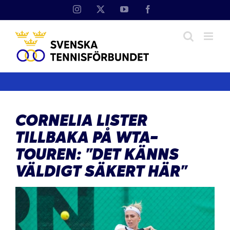
Fortsätt
Instagram
X
YouTube
Facebook
till
innehållet
CORNELIA LISTER
TILLBAKA PÅ WTA-
TOUREN: ”DET KÄNNS
VÄLDIGT SÄKERT HÄR”