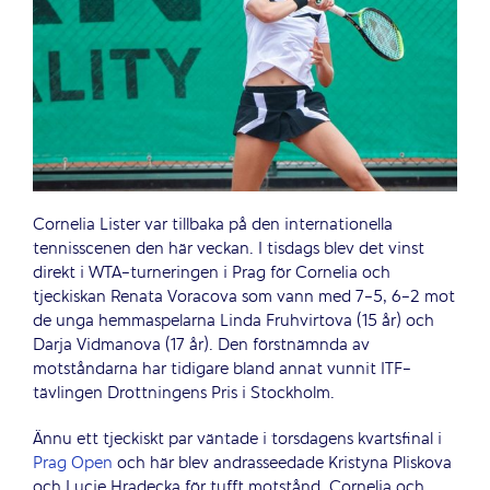
Cornelia Lister var tillbaka på den internationella
tennisscenen den här veckan. I tisdags blev det vinst
direkt i WTA-turneringen i Prag för Cornelia och
tjeckiskan Renata Voracova som vann med 7-5, 6-2 mot
de unga hemmaspelarna Linda Fruhvirtova (15 år) och
Darja Vidmanova (17 år). Den förstnämnda av
motståndarna har tidigare bland annat vunnit ITF-
tävlingen Drottningens Pris i Stockholm.
Ännu ett tjeckiskt par väntade i torsdagens kvartsfinal i
Prag Open
och här blev andrasseedade Kristyna Pliskova
och Lucie Hradecka för tufft motstånd. Cornelia och