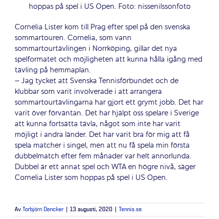
hoppas på spel i US Open. Foto: nissenilssonfoto
Cornelia Lister kom till Prag efter spel på den svenska
sommartouren. Cornelia, som vann
sommartourtävlingen i Norrköping, gillar det nya
spelformatet och möjligheten att kunna hålla igång med
tävling på hemmaplan.
– Jag tycket att Svenska Tennisförbundet och de
klubbar som varit involverade i att arrangera
sommartourtävlingarna har gjort ett grymt jobb. Det har
varit över förväntan. Det har hjälpt oss spelare i Sverige
att kunna fortsätta tävla, något som inte har varit
möjligt i andra länder. Det har varit bra för mig att få
spela matcher i singel, men att nu få spela min första
dubbelmatch efter fem månader var helt annorlunda.
Dubbel är ett annat spel och WTA en högre nivå, säger
Cornelia Lister som hoppas på spel i US Open.
Av
Torbjörn Dencker
|
13 augusti, 2020
|
Tennis.se