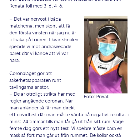
Renata föll med 3-6, 4-6.
– Det var nervöst i båda
matcherna, men skönt att få
den första vinsten när jag nu är
tillbaka på touren. I kvartsfinalen
spelade vi mot andraseedade
paret där vi kände att vi var
nära.
Coronaläget gör att
säkerhetsapparaten runt
tävlingarna är stor.
– De är otroligt strikta här med
Foto: Privat
regler angående coronan. När
man anländer så får man direkt
ett covidtest där man måste vänta på negativt resultat i
minst 24 timmar tills man får gå ut från sitt rum. Varje
femte dag görs ett nytt test. Vi spelare måste bära en
mask så fort man går ut från rummet. De kollar också