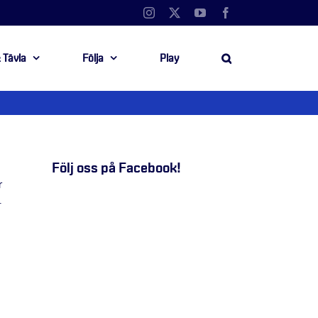
Instagram
X
YouTube
Facebook
 Tävla
Följa
Play
Följ oss på Facebook!
r
.
,