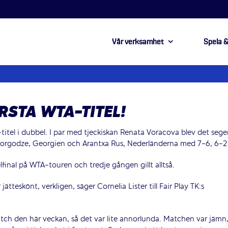
Vår verksamhet
Spela &
RSTA WTA-TITEL!
titel i dubbel. I par med tjeckiskan Renata Voracova blev det sege
 Gorgodze, Georgien och Arantxa Rus, Nederländerna med 7-6, 6-2
final på WTA-touren och tredje gången gillt alltså.
ätteskönt, verkligen, säger Cornelia Lister till Fair Play TK:s
match den här veckan, så det var lite annorlunda. Matchen var jämn