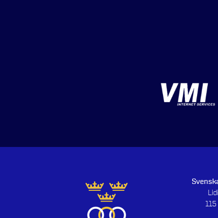
Svenska
Li
115