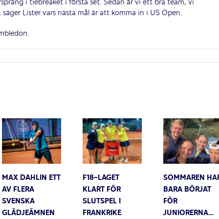
prång i tiebreaket i första set. Sedan är vi ett bra team, vi
 säger Lister vars nästa mål är att komma in i US Open.
imbledon.
MAX DAHLIN ETT
F18-LAGET
SOMMAREN HA
AV FLERA
KLART FÖR
BARA BÖRJAT
SVENSKA
SLUTSPEL I
FÖR
GLÄDJEÄMNEN
FRANKRIKE
JUNIORERNA…