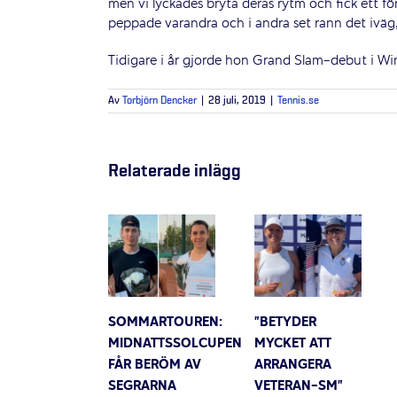
men vi lyckades bryta deras rytm och fick ett förs
peppade varandra och i andra set rann det iväg,
Tidigare i år gjorde hon Grand Slam-debut i W
Av
Torbjörn Dencker
|
28 juli, 2019
|
Tennis.se
Relaterade inlägg
SOMMARTOUREN:
”BETYDER
MIDNATTSSOLCUPEN
MYCKET ATT
FÅR BERÖM AV
ARRANGERA
SEGRARNA
VETERAN-SM”