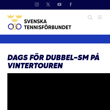
Fortsätt
Instagram
X
YouTube
Facebook
till
innehållet
DAGS FÖR DUBBEL-SM PÅ
VINTERTOUREN