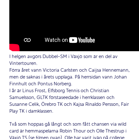
I helgen avgörs Dubbel-SM i Växjö som är en del av
Vintertouren.
Förra året vann Victoria Carlsten och Caijsa Hennemann,
men de saknas i årets upplaga. På herrsidan vann Johan
Finnhult och Pontus Norberg.
I år är Linus Frost, Elfsborg Tennis och Christian
Samuelsson, GLTK förstaseedade i herrklassen och
Susanne Celik, Örebro TK och Kajsa Rinaldo Persson, Fair
Play TK i damklassen.
Två som hoppas gå långt och som fått chansen via wild
card är hemmaspelarna Robin Thour och Olle Thestrup i
Växjö TS (se filmen ovan). Olle har varit iväg på college