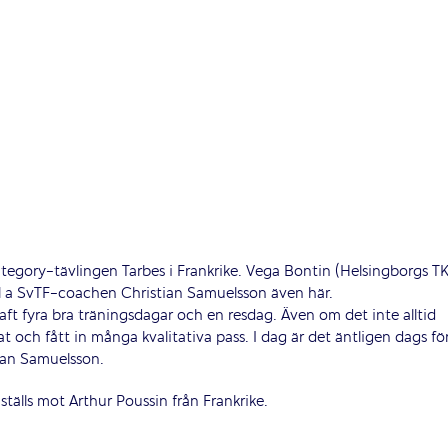
ategory-tävlingen Tarbes i Frankrike. Vega Bontin (Helsingborgs TK
bl a SvTF-coachen Christian Samuelsson även här.
haft fyra bra träningsdagar och en resdag. Även om det inte alltid
nat och fått in många kvalitativa pass. I dag är det äntligen dags fö
tian Samuelsson.
lls mot Arthur Poussin från Frankrike.