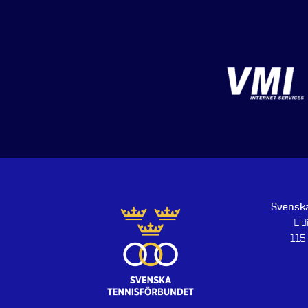
Svenska
Li
115