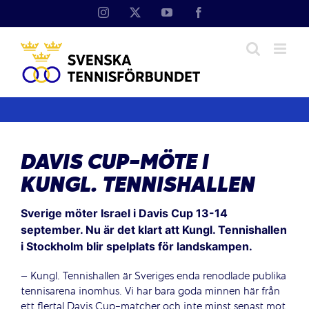
Fortsätt
Instagram
X
YouTube
Facebook
till
innehållet
DAVIS CUP-MÖTE I
KUNGL. TENNISHALLEN
Sverige möter Israel i Davis Cup 13-14
september. Nu är det klart att Kungl. Tennishallen
i Stockholm blir spelplats för landskampen.
– Kungl. Tennishallen är Sveriges enda renodlade publika
tennisarena inomhus. Vi har bara goda minnen här från
ett flertal Davis Cup-matcher och inte minst senast mot