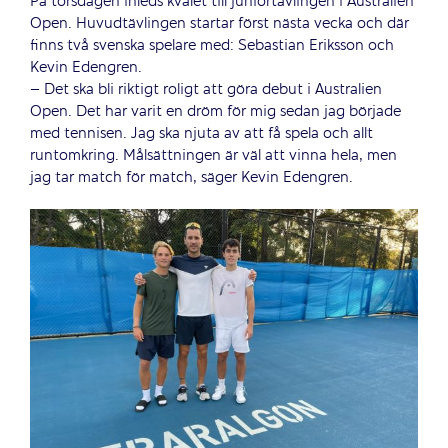
På torsdagen inleds kvalet till juniortävlingen i Australien
Open. Huvudtävlingen startar först nästa vecka och där
finns två svenska spelare med: Sebastian Eriksson och
Kevin Edengren.
– Det ska bli riktigt roligt att göra debut i Australien
Open. Det har varit en dröm för mig sedan jag började
med tennisen. Jag ska njuta av att få spela och allt
runtomkring. Målsättningen är väl att vinna hela, men
jag tar match för match, säger Kevin Edengren.