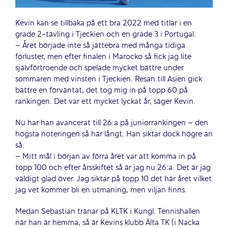
Kevin kan se tillbaka på ett bra 2022 med titlar i en
grade 2-tävling i Tjeckien och en grade 3 i Portugal.
– Året började inte så jättebra med många tidiga
förluster, men efter finalen i Marocko så fick jag lite
självförtroende och spelade mycket bättre under
sommaren med vinsten i Tjeckien. Resan till Asien gick
bättre en förväntat, det tog mig in på topp 60 på
rankingen. Det var ett mycket lyckat år, säger Kevin.
Nu har han avancerat till 26:a på juniorrankingen – den
högsta noteringen så här långt. Han siktar dock högre än
så.
– Mitt mål i början av förra året var att komma in på
topp 100 och efter årsskiftet så är jag nu 26:a. Det är jag
väldigt glad över. Jag siktar på topp 10 det här året vilket
jag vet kommer bli en utmaning, men viljan finns.
Medan Sebastian tränar på KLTK i Kungl. Tennishallen
när han är hemma, så är Kevins klubb Älta TK (i Nacka