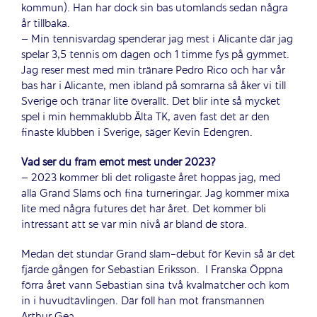
kommun). Han har dock sin bas utomlands sedan några
år tillbaka.
– Min tennisvardag spenderar jag mest i Alicante där jag
spelar 3,5 tennis om dagen och 1 timme fys på gymmet.
Jag reser mest med min tränare Pedro Rico och har vår
bas här i Alicante, men ibland på somrarna så åker vi till
Sverige och tränar lite överallt. Det blir inte så mycket
spel i min hemmaklubb Älta TK, även fast det är den
finaste klubben i Sverige, säger Kevin Edengren.
Vad ser du fram emot mest under 2023?
– 2023 kommer bli det roligaste året hoppas jag, med
alla Grand Slams och fina turneringar. Jag kommer mixa
lite med några futures det här året. Det kommer bli
intressant att se var min nivå är bland de stora.
Medan det stundar Grand slam-debut för Kevin så är det
fjärde gången för Sebastian Eriksson.
I Franska Öppna
förra året vann Sebastian sina två kvalmatcher och kom
in i huvudtävlingen. Där föll han mot fransmannen
Arthur Gea.