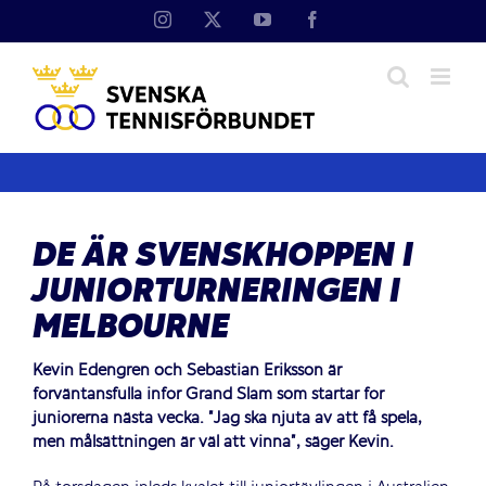
Fortsätt
Instagram
X
YouTube
Facebook
till
innehållet
DE ÄR SVENSKHOPPEN I
JUNIORTURNERINGEN I
MELBOURNE
Kevin Edengren och Sebastian Eriksson är
förväntansfulla inför Grand Slam som startar för
juniorerna nästa vecka. ”Jag ska njuta av att få spela,
men målsättningen är väl att vinna”, säger Kevin.