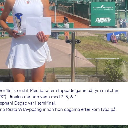
ickor 16 i stor stil. Med bara fem tappade game på fyra matcher
C) i finalen där hon vann med 7-5, 6-1.
ephani Degac var i semifinal.
 sina första WTA-poäng innan hon dagarna efter kom tvåa på