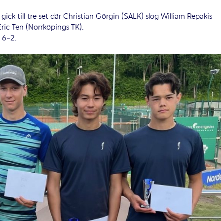
HUVUDPARTNERS
gick till tre set där Christian Görgin (SALK) slog William Repakis
ric Ten (Norrköpings TK).
, 6-2.
NATIONELLA PARTNERS