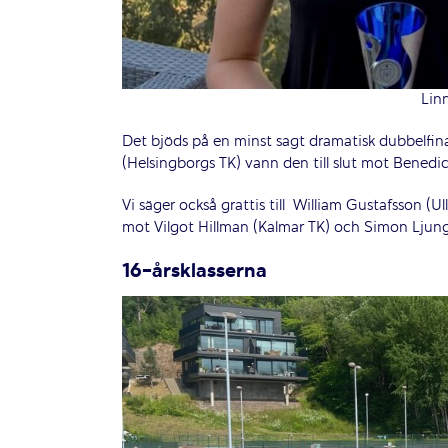
Lin
Det bjöds på en minst sagt dramatisk dubbelfina
(Helsingborgs TK) vann den till slut mot Benedi
Vi säger också grattis till
William Gustafsson (U
mot Vilgot Hillman (Kalmar TK) och Simon Ljun
16-årsklasserna