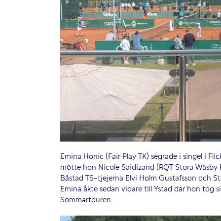
Emina Honic (Fair Play TK) segrade i singel i Fl
mötte hon Nicole Saidizand (RQT Stora Wäsby R
Båstad TS-tjejerna Elvi Holm Gustafsson och St
Emina åkte sedan vidare till Ystad där hon tog
Sommartouren.