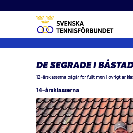
Fortsätt
till
innehållet
DE SEGRADE I BÅSTA
12-årsklasserna pågår för fullt men i övrigt är 
14-årsklasserna