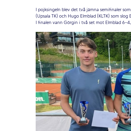
I pojksingeln blev det två jämna semifinaler som 
(Upsala TK) och Hugo Elmblad (KLTK) som slog E
I finalen vann Görgin i två set mot Elmblad 6-4