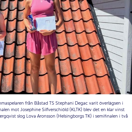
mmaspelaren från Båstad TS Stephani Degac varit överlägsen i
nalen mot Josephine Silfverschiöld (KLTK) blev det en klar vinst
ergqvist slog Lova Aronsson (Helsingborgs TK) i semifinalen i två