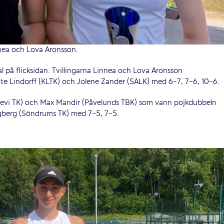
nea och Lova Aronsson.
l på flicksidan. Tvillingarna Linnea och Lova Aronsson
cte Lindorff (KLTK) och Jolene Zander (SALK) med 6-7, 7-6, 10-6.
llevi TK) och Max Mandir (Påvelunds TBK) som vann pojkdubbeln
gberg (Söndrums TK) med 7-5, 7-5.