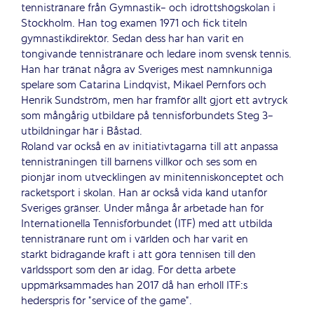
tennistränare från Gymnastik- och idrottshögskolan i
Stockholm. Han tog examen 1971 och fick titeln
gymnastikdirektör. Sedan dess har han varit en
tongivande tennistränare och ledare inom svensk tennis.
Han har tränat några av Sveriges mest namnkunniga
spelare som Catarina Lindqvist, Mikael Pernfors och
Henrik Sundström, men har framför allt gjort ett avtryck
som mångårig utbildare på tennisförbundets Steg 3-
utbildningar här i Båstad.
Roland var också en av initiativtagarna till att anpassa
tennisträningen till barnens villkor och ses som en
pionjär inom utvecklingen av minitenniskonceptet och
racketsport i skolan. Han är också vida känd utanför
Sveriges gränser. Under många år arbetade han för
Internationella Tennisförbundet (ITF) med att utbilda
tennistränare runt om i världen och har varit en
starkt bidragande kraft i att göra tennisen till den
världssport som den är idag. För detta arbete
uppmärksammades han 2017 då han erhöll ITF:s
hederspris för ”service of the game”.