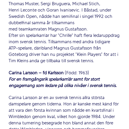
Thomas Muster, Sergi Bruguera, Michael Stich,
Henri Leconte och Goran Ivanisevic. I Båstad, under
Swedish Open, nådde han semifinal i singel 1992 och
dubbelfinal samma år tillsammans
med teamkamraten Magnus Gustafsson.
Efter sin spelarkarriär har ”Chrille” haft flera ledaruppdrag
inom svensk tennis. Tillsammans med andra tidigare
ATP-spelare, däribland Magnus Gustafsson från
Göteborg driver han nu projektet ”Klein Players” för att i
Tim Kleins anda ge tillbaka till svensk tennis.
Carina Larsson – fd Karlsson
(Född: 1963)
För en framgångsrik spelarkarriär samt för stort
engagemang som ledare på olika nivåer i svensk tennis.
Carina Larsson är en av svensk tennis allra största
damspelare genom tiderna. Hon är kanske mest känd för
att vara den första kvinnan som nådde en kvartsfinal i
Wimbledon genom kval, vilket hon gjorde 1984. Under
denna turnering besegrade hon bland annat den före