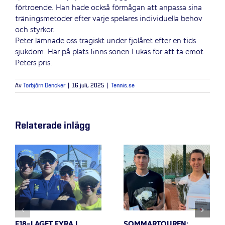
förtroende. Han hade också förmågan att anpassa sina
träningsmetoder efter varje spelares individuella behov
och styrkor.
Peter lämnade oss tragiskt under fjolåret efter en tids
sjukdom. Här på plats finns sonen Lukas för att ta emot
Peters pris.
Av
Torbjörn Dencker
|
16 juli, 2025
|
Tennis.se
Relaterade inlägg
F18-LAGET FYRA I
SOMMARTOUREN: