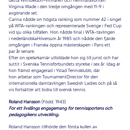
detta Wimbledon-vinnaren och hemmafavoriten
Virginia Wade i den tredje omgången med 11-9 i
avgörande set.
Carina nådde sin högsta ranking som nummer 42 i singel
på WTA-rankingen och representerade Sverige i Fed Cup
vid sju olika tillfällen. Hon nådde final i WTA-tävlingen
i nederländskaHilversum år 1985 och nådde den fjärde
omgången i Franska öppna mästerskapen i Paris ett
par år senare.
Efter sin spelarkarriär utbildade hon sig till jurist och har
suttit i Svenska Tennisförbundets styrelse i sex år. Idag är
hon främst engagerad i Ystad Tennisklubb, där
hon arbetar som TournamentDirector för den
internationella damtävlingen Swedish Ladies och på så
vis fortsätter att bidra till svensk tennis.
Roland Hansson
(Född: 1943)
För ett livslångs engagemang för tennissportens och
pedagogikens utveckling.
Roland Hansson tillhörde den första kullen av