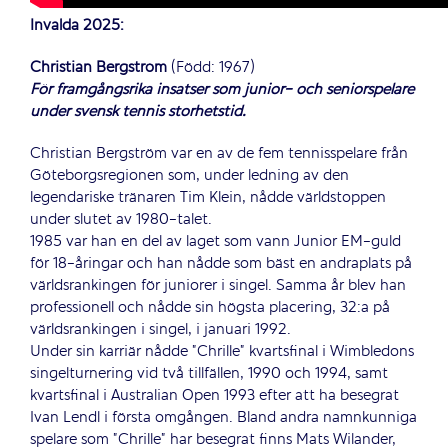
Invalda 2025:
Christian Bergström
(Född: 1967)
För framgångsrika insatser som junior- och seniorspelare
under svensk tennis storhetstid.
Christian Bergström var en av de fem tennisspelare från
Göteborgsregionen som, under ledning av den
legendariske tränaren Tim Klein, nådde världstoppen
under slutet av 1980-talet.
1985 var han en del av laget som vann Junior EM-guld
för 18-åringar och han nådde som bäst en andraplats på
världsrankingen för juniorer i singel. Samma år blev han
professionell och nådde sin högsta placering, 32:a på
världsrankingen i singel, i januari 1992.
Under sin karriär nådde ”Chrille” kvartsfinal i Wimbledons
singelturnering vid två tillfällen, 1990 och 1994, samt
kvartsfinal i Australian Open 1993 efter att ha besegrat
Ivan Lendl i första omgången. Bland andra namnkunniga
spelare som ”Chrille” har besegrat finns Mats Wilander,