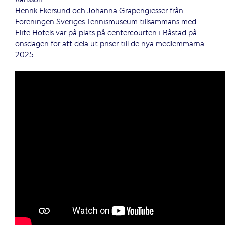
Henrik Ekersund och Johanna Grapengiesser från
Föreningen Sveriges Tennismuseum tillsammans med
Elite Hotels var på plats på centercourten i Båstad på
onsdagen för att dela ut priser till de nya medlemmarna
2025.