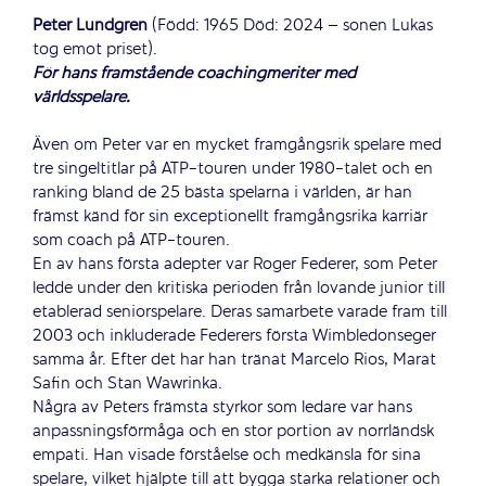
Peter Lundgren
(Född: 1965 Död: 2024 – sonen Lukas
tog emot priset).
För hans framstående coachingmeriter med
världsspelare.
Även om Peter var en mycket framgångsrik spelare med
tre singeltitlar på ATP-touren under 1980-talet och en
ranking bland de 25 bästa spelarna i världen, är han
främst känd för sin exceptionellt framgångsrika karriär
som coach på ATP-touren.
En av hans första adepter var Roger Federer, som Peter
ledde under den kritiska perioden från lovande junior till
etablerad seniorspelare. Deras samarbete varade fram till
2003 och inkluderade Federers första Wimbledonseger
samma år. Efter det har han tränat Marcelo Rios, Marat
Safin och Stan Wawrinka.
Några av Peters främsta styrkor som ledare var hans
anpassningsförmåga och en stor portion av norrländsk
empati. Han visade förståelse och medkänsla för sina
spelare, vilket hjälpte till att bygga starka relationer och