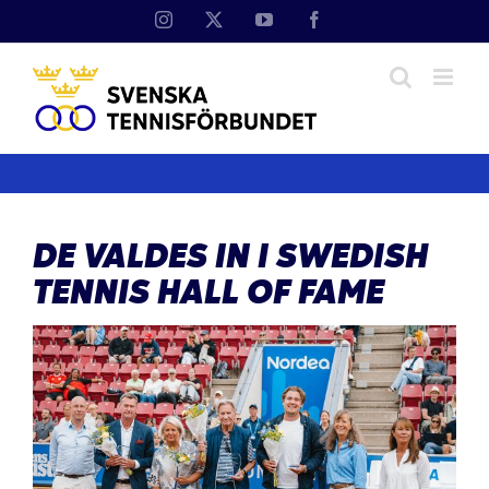
Fortsätt
Instagram
X
YouTube
Facebook
till
innehållet
DE VALDES IN I SWEDISH
TENNIS HALL OF FAME