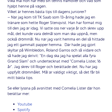
vilka mål hon har med sin tennis framöver och vad som
hjälpt henne på vägen.
Vilket är hennes bästa tips till dagens juniorer?
– När jag kom till TK Saab som 13-åring hade jag en
tränare som hette Roger Stenqvist. Han har format mig
till den jag är idag. Vi satte oss ner varje år och skrev upp
mål, det kunde vara delmål som man ska uppnå, men
också drömmål. Nu när jag varit hemma en del så hittade
jag ett gammalt papper hemma.
Där hade jag gjort
skyltar på Wimbledon, Roland Garros och så vidare och
så hade jag skrivit: ”En dag ska jag ha spelat alla fyra
Grand Slam” och undertecknat med ”Cornelia Lister, 16
år”. Jag skrev till Roger och berättade det. Nu har jag
uppfyllt drömmålet. Mål är väldigt viktigt, så det får bli
mitt bästa tips.
Se eller lyssna på avsnittet med Cornelia Lister där hon
berättar mer:
Youtube
Spotify