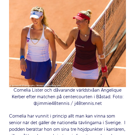
Cornelia Lister och dåvarande världstvåan Angelique
Kerber efter matchen på centercourten i Båstad. Foto:
@jimmie48tennis / j48tennis.net
Cornelia har vunnit i princip allt man kan vinna som
senior när det gäller de nationella tävlingarna i Sverige.
I
podden berättar hon om sina tre höjdpunkter i karriären,