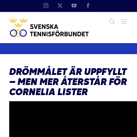
Fortsätt
Instagram
X
YouTube
Facebook
till
innehållet
DRÖMMÅLET ÄR UPPFYLLT
– MEN MER ÅTERSTÅR FÖR
CORNELIA LISTER