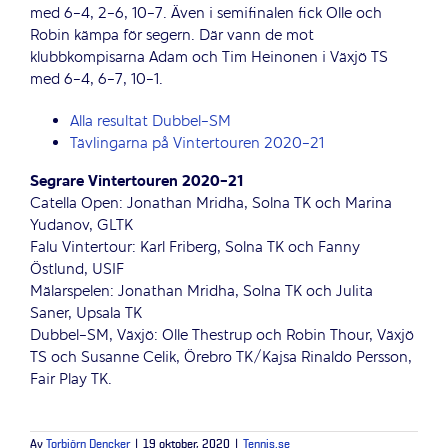
med 6-4, 2-6, 10-7. Även i semifinalen fick Olle och
Robin kämpa för segern. Där vann de mot
klubbkompisarna Adam och Tim Heinonen i Växjö TS
med 6-4, 6-7, 10-1.
Alla resultat Dubbel-SM
Tävlingarna på Vintertouren 2020-21
Segrare Vintertouren 2020-21
Catella Open: Jonathan Mridha, Solna TK och Marina
Yudanov, GLTK
Falu Vintertour: Karl Friberg, Solna TK och Fanny
Östlund, USIF
Mälarspelen: Jonathan Mridha, Solna TK och Julita
Saner, Upsala TK
Dubbel-SM, Växjö: Olle Thestrup och Robin Thour, Växjö
TS och Susanne Celik, Örebro TK/Kajsa Rinaldo Persson,
Fair Play TK.
Av
Torbjörn Dencker
|
19 oktober, 2020
|
Tennis.se