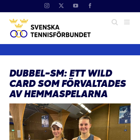
Fortsätt
Instagram
X
YouTube
Facebook
till
innehållet
DUBBEL-SM: ETT WILD
CARD SOM FÖRVALTADES
AV HEMMASPELARNA