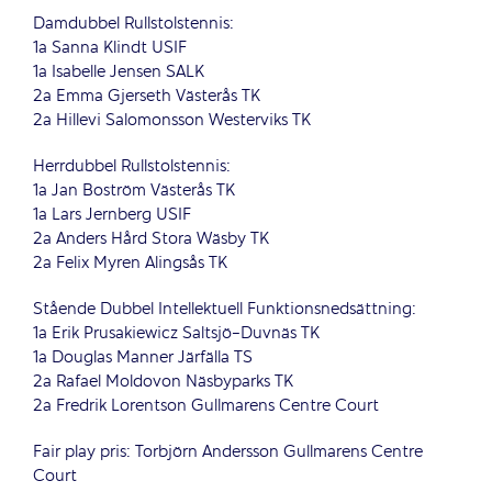
Damdubbel Rullstolstennis:
1a Sanna Klindt USIF
1a Isabelle Jensen SALK
2a Emma Gjerseth Västerås TK
2a Hillevi Salomonsson Westerviks TK
Herrdubbel Rullstolstennis:
1a Jan Boström Västerås TK
1a Lars Jernberg USIF
2a Anders Hård Stora Wäsby TK
2a Felix Myren Alingsås TK
Stående Dubbel Intellektuell Funktionsnedsättning:
1a Erik Prusakiewicz Saltsjö-Duvnäs TK
1a Douglas Manner Järfälla TS
2a Rafael Moldovon Näsbyparks TK
2a Fredrik Lorentson Gullmarens Centre Court
Fair play pris: Torbjörn Andersson Gullmarens Centre
Court