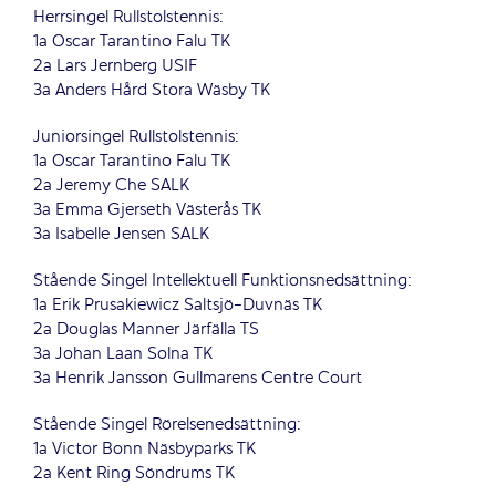
Herrsingel Rullstolstennis:
1a Oscar Tarantino Falu TK
2a Lars Jernberg USIF
3a Anders Hård Stora Wäsby TK
Juniorsingel Rullstolstennis:
1a Oscar Tarantino Falu TK
2a Jeremy Che SALK
3a Emma Gjerseth Västerås TK
3a Isabelle Jensen SALK
Stående Singel Intellektuell Funktionsnedsättning:
1a Erik Prusakiewicz Saltsjö-Duvnäs TK
2a Douglas Manner Järfälla TS
3a Johan Laan Solna TK
3a Henrik Jansson Gullmarens Centre Court
Stående Singel Rörelsenedsättning:
1a Victor Bonn Näsbyparks TK
2a Kent Ring Söndrums TK