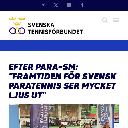
Fortsätt
Instagram
X
YouTube
Facebook
till
innehållet
EFTER PARA-SM:
”FRAMTIDEN FÖR SVENSK
PARATENNIS SER MYCKET
LJUS UT”