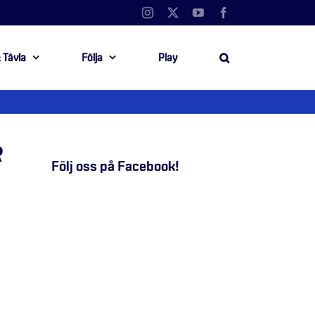
Instagram
X
YouTube
Facebook
 Tävla
Följa
Play
R
Följ oss på Facebook!