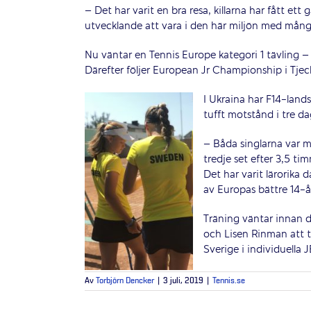
– Det har varit en bra resa, killarna har fått et
utvecklande att vara i den här miljön med många
Nu väntar en Tennis Europe kategori 1 tävling – 
Därefter följer European Jr Championship i Tjec
I Ukraina har F14-land
tufft motstånd i tre da
– Båda singlarna var my
tredje set efter 3,5 ti
Det har varit lärorika 
av Europas bättre 14-å
Träning väntar innan 
och Lisen Rinman att t
Sverige i individuella 
Av
Torbjörn Dencker
|
3 juli, 2019
|
Tennis.se