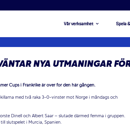
Vår verksamhet
Spela &
VÄNTAR NYA UTMANINGAR FÖ
mer Cups i Frankrike är över för den här gången.
de killarna med två raka 3-0-vinster mot Norge i måndags och
orste Dinell och Albert Saar – slutade därmed femma i gruppen.
ill slutspelet i Murcia, Spanien.