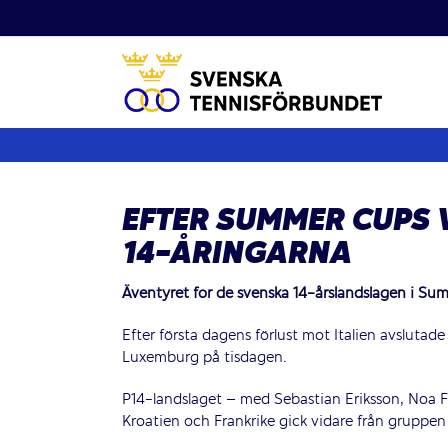
Fortsätt
till
innehållet
EFTER SUMMER CUPS 
14-ÅRINGARNA
Äventyret för de svenska 14-årslandslagen i Sum
Efter första dagens förlust mot Italien avsluta
Luxemburg på tisdagen.
P14-landslaget – med Sebastian Eriksson, Noa F
Kroatien och Frankrike gick vidare från gruppen t