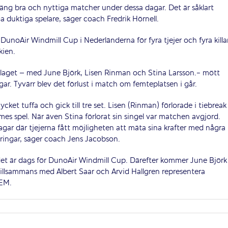
t gäng bra och nyttiga matcher under dessa dagar. Det är såklart
 duktiga spelare, säger coach Fredrik Hörnell.
DunoAir Windmill Cup i Nederländerna för fyra tjejer och fyra killar
kien.
slaget – med June Björk, Lisen Rinman och Stina Larsson.- mött
gar. Tyvärr blev det förlust i match om femteplatsen i går.
cket tuffa och gick till tre set. Lisen (Rinman) förlorade i tiebreak 
mmes spel. När även Stina förlorat sin singel var matchen avgjord.
dagar där tjejerna fått möjligheten att mäta sina krafter med några
ringar, säger coach Jens Jacobson.
det är dags för DunoAir Windmill Cup. Därefter kommer June Björk
illsammans med Albert Saar och Arvid Hallgren representera
JEM.