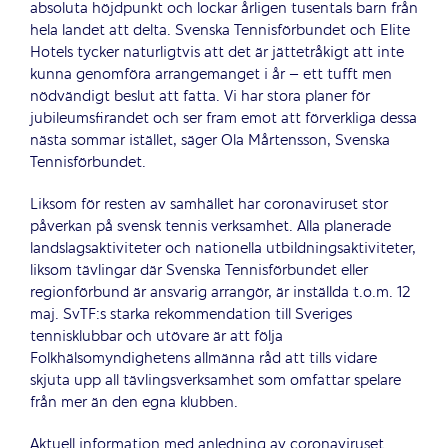
absoluta höjdpunkt och lockar årligen tusentals barn från
hela landet att delta. Svenska Tennisförbundet och Elite
Hotels tycker naturligtvis att det är jättetråkigt att inte
kunna genomföra arrangemanget i år – ett tufft men
nödvändigt beslut att fatta. Vi har stora planer för
jubileumsfirandet och ser fram emot att förverkliga dessa
nästa sommar istället, säger Ola Mårtensson, Svenska
Tennisförbundet.
Liksom för resten av samhället har coronaviruset stor
påverkan på svensk tennis verksamhet. Alla planerade
landslagsaktiviteter och nationella utbildningsaktiviteter,
liksom tävlingar där Svenska Tennisförbundet eller
regionförbund är ansvarig arrangör, är inställda t.o.m. 12
maj. SvTF:s starka rekommendation till Sveriges
tennisklubbar och utövare är att följa
Folkhälsomyndighetens allmänna råd att tills vidare
skjuta upp all tävlingsverksamhet som omfattar spelare
från mer än den egna klubben.
Aktuell information med anledning av coronaviruset