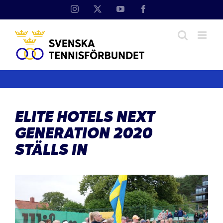
Fortsätt
Instagram
X
YouTube
Facebook
till
innehållet
ELITE HOTELS NEXT
GENERATION 2020
STÄLLS IN