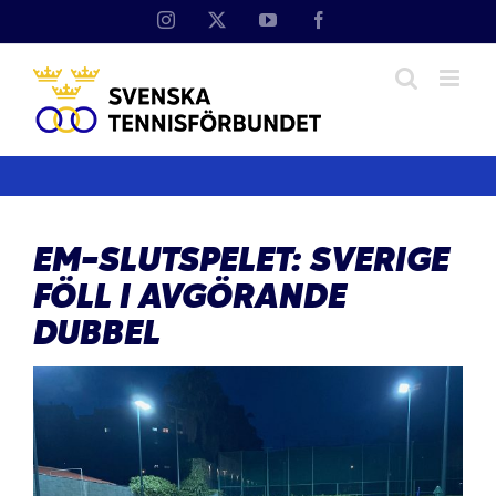
Fortsätt
Instagram
X
YouTube
Facebook
till
innehållet
EM-SLUTSPELET: SVERIGE
FÖLL I AVGÖRANDE
DUBBEL