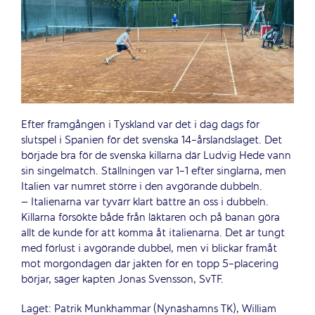
Efter framgången i Tyskland var det i dag dags för
slutspel i Spanien för det svenska 14-årslandslaget. Det
började bra för de svenska killarna där Ludvig Hede vann
sin singelmatch. Ställningen var 1-1 efter singlarna, men
Italien var numret större i den avgörande dubbeln.
– Italienarna var tyvärr klart bättre än oss i dubbeln.
Killarna försökte både från läktaren och på banan göra
allt de kunde för att komma åt italienarna. Det är tungt
med förlust i avgörande dubbel, men vi blickar framåt
mot morgondagen där jakten för en topp 5-placering
börjar, säger kapten Jonas Svensson, SvTF.
Laget: Patrik Munkhammar (Nynäshamns TK), William