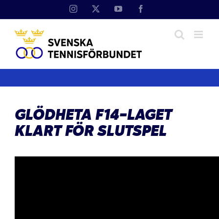
Fortsätt
Instagram
X
YouTube
Facebook
till
innehållet
GLÖDHETA F14-LAGET
KLART FÖR SLUTSPEL