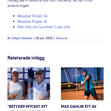
fredag ska vi avsluta bra mot Lettland, sa han inför
avslutningen.
Resultat Flickor 14
Resultat Pojkar 14
Mer info om Summer Cups U14
Av
Torbjörn Dencker
|
26 juni, 2026
|
Tennis.se
Relaterade inlägg
”BETYDER MYCKET ATT
MAX DAHLIN ETT AV