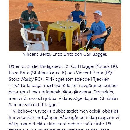
Vincent Berta, Enzo Brito och Carl Bagger.
Däremot är det färdigspelat för Carl Bagger (Ystads TK),
Enzo Brito (Staffanstorps TK) och Vincent Berta (RQT
Stora Wäsby RC) i P14-laget som spelade i Tjeckien.
–
Två tuffa dagar med två förluster i avgörande dubbel,
dessutom i matchtiebreak båda gångerna.
Det svider,
men vi lär oss och jobbar vidare, säger kapten Christian
Samuelsson och tillägger:
– Vi behöver utveckla dubbelspelet men också jobba på
hur vi tacklar motgångar. Både igår och idag reagerar vi
dåligt när det blåser lite emot och det håller inte. På