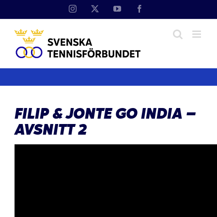
Fortsätt
Instagram
X
YouTube
Facebook
till
innehållet
FILIP & JONTE GO INDIA –
AVSNITT 2