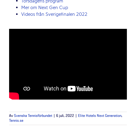
Torsdagens program
Mer om Next Gen Cup
Videos från Sverigefinalen 2022
Av
Svenska Tennisförbundet
|
6 juli, 2022
|
Elite Hotels Next Generation
,
Tennis.se