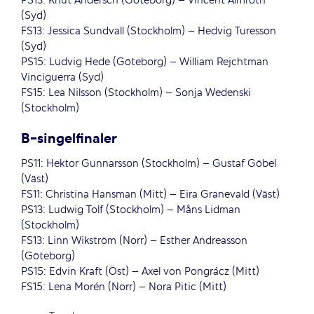
PS13: Knut Andersch (Göteborg) – Vincent Almroth
(Syd)
FS13: Jessica Sundvall (Stockholm) – Hedvig Turesson
(Syd)
PS15: Ludvig Hede (Göteborg) – William Rejchtman
Vinciguerra (Syd)
FS15: Lea Nilsson (Stockholm) – Sonja Wedenski
(Stockholm)
B-singelfinaler
PS11: Hektor Gunnarsson (Stockholm) – Gustaf Göbel
(Väst)
FS11: Christina Hansman (Mitt) – Eira Granevald (Väst)
PS13: Ludwig Tolf (Stockholm) – Måns Lidman
(Stockholm)
FS13: Linn Wikström (Norr) – Esther Andreasson
(Göteborg)
PS15: Edvin Kraft (Öst) – Axel von Pongrácz (Mitt)
FS15: Lena Morén (Norr) – Nora Pitic (Mitt)