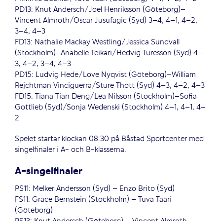
PD13: Knut Andersch/Joel Henriksson (Göteborg)–
Vincent Almroth/Oscar Jusufagic (Syd) 3–4, 4–1, 4–2,
3–4, 4–3
FD13: Nathalie Mackay Westling/Jessica Sundvall
(Stockholm)–Anabelle Teikari/Hedvig Turesson (Syd) 4–
3, 4–2, 3–4, 4–3
PD15: Ludvig Hede/Love Nyqvist (Göteborg)–William
Rejchtman Vinciguerra/Sture Thott (Syd) 4–3, 4–2, 4–3
FD15: Tiana Tian Deng/Lea Nilsson (Stockholm)–Sofia
Gottlieb (Syd)/Sonja Wedenski (Stockholm) 4–1, 4–1, 4–
2
Spelet startar klockan 08.30 på Båstad Sportcenter med
singelfinaler i A- och B-klasserna.
A-singelfinaler
PS11: Melker Andersson (Syd) – Enzo Brito (Syd)
FS11: Grace Bernstein (Stockholm) – Tuva Taari
(Göteborg)