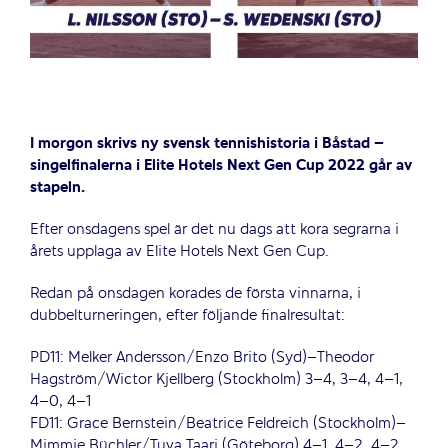
I morgon skrivs ny svensk tennishistoria i Båstad –
singelfinalerna i Elite Hotels Next Gen Cup 2022 går av
stapeln.
Efter onsdagens spel är det nu dags att kora segrarna i
årets upplaga av Elite Hotels Next Gen Cup.
Redan på onsdagen korades de första vinnarna, i
dubbelturneringen, efter följande finalresultat:
PD11: Melker Andersson/Enzo Brito (Syd)–Theodor
Hagström/Wictor Kjellberg (Stockholm) 3–4, 3–4, 4–1,
4–0, 4–1
FD11: Grace Bernstein/Beatrice Feldreich (Stockholm)–
Mimmie Büchler/Tuva Taari (Göteborg) 4–1, 4–2, 4–2