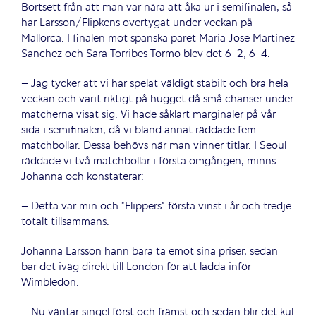
Bortsett från att man var nära att åka ur i semifinalen, så
har Larsson/Flipkens övertygat under veckan på
Mallorca. I finalen mot spanska paret Maria Jose Martinez
Sanchez och Sara Torribes Tormo blev det 6-2, 6-4.
– Jag tycker att vi har spelat väldigt stabilt och bra hela
veckan och varit riktigt på hugget då små chanser under
matcherna visat sig. Vi hade såklart marginaler på vår
sida i semifinalen, då vi bland annat räddade fem
matchbollar. Dessa behövs när man vinner titlar. I Seoul
räddade vi två matchbollar i första omgången, minns
Johanna och konstaterar:
– Detta var min och ”Flippers” första vinst i år och tredje
totalt tillsammans.
Johanna Larsson hann bara ta emot sina priser, sedan
bar det iväg direkt till London för att ladda inför
Wimbledon.
– Nu väntar singel först och främst och sedan blir det kul