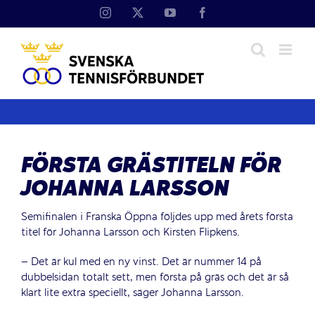
Fortsätt
Instagram
X
YouTube
Facebook
till
innehållet
FÖRSTA GRÄSTITELN FÖR
JOHANNA LARSSON
Semifinalen i Franska Öppna följdes upp med årets första
titel för Johanna Larsson och Kirsten Flipkens.
– Det är kul med en ny vinst. Det är nummer 14 på
dubbelsidan totalt sett, men första på gräs och det är så
klart lite extra speciellt, säger Johanna Larsson.