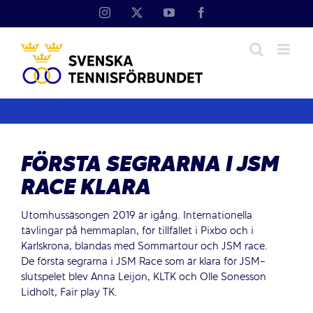
Fortsätt
Instagram
X
YouTube
Facebook
till
innehållet
FÖRSTA SEGRARNA I JSM
RACE KLARA
Utomhussäsongen 2019 är igång. Internationella
tävlingar på hemmaplan, för tillfället i Pixbo och i
Karlskrona, blandas med Sommartour och JSM race.
De första segrarna i JSM Race som är klara för JSM-
slutspelet blev Anna Leijon, KLTK och Olle Sonesson
Lidholt, Fair play TK.