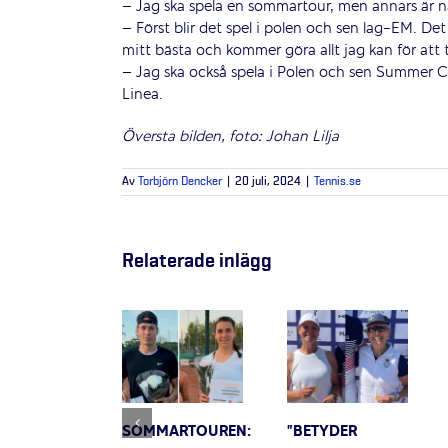
– Jag ska spela en sommartour, men annars är 
– Först blir det spel i polen och sen lag-EM. Det är
mitt bästa och kommer göra allt jag kan för att t
– Jag ska också spela i Polen och sen Summer Cu
Linea.
Översta bilden, foto: Johan Lilja
Av
Torbjörn Dencker
|
20 juli, 2024
|
Tennis.se
Relaterade inlägg
SOMMARTOUREN:
”BETYDER