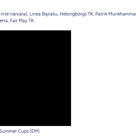
 inte närvara), Linea Bajraliu, Helsingborgs TK, Patrik Munkhammar
ra, Fair Play TK.
la Summer Cups (EM).