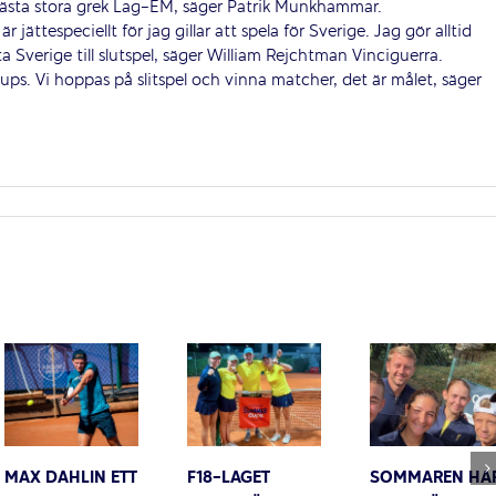
nästa stora grek Lag-EM, säger Patrik Munkhammar.
 jättespeciellt för jag gillar att spela för Sverige. Jag gör alltid
a Sverige till slutspel, säger William Rejchtman Vinciguerra.
ps. Vi hoppas på slitspel och vinna matcher, det är målet, säger
MAX DAHLIN ETT
F18-LAGET
SOMMAREN HA