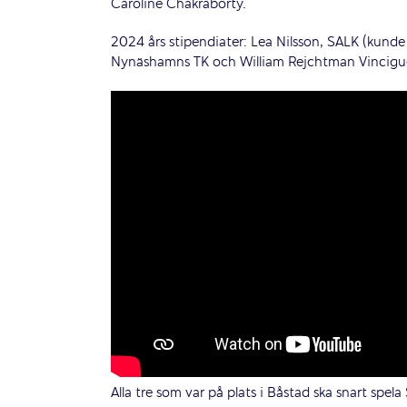
Caroline Chakraborty.
2024 års stipendiater: Lea Nilsson, SALK (kunde
Nynäshamns TK och William Rejchtman Vinciguer
Alla tre som var på plats i Båstad ska snart spe