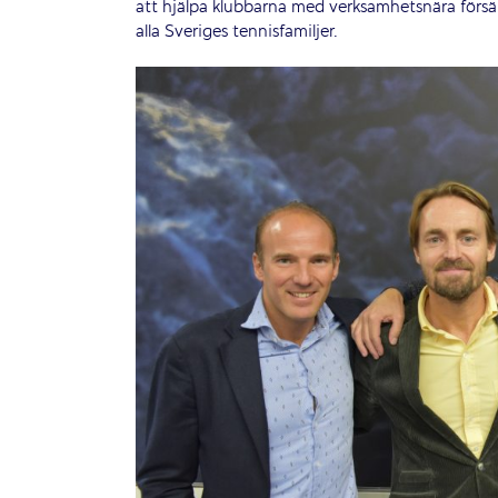
att hjälpa klubbarna med verksamhetsnära försäkr
alla Sveriges tennisfamiljer.