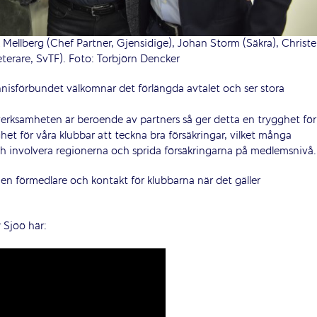
 Mellberg (Chef Partner, Gjensidige), Johan Storm (Säkra), Christe
terare, SvTF). Foto: Torbjörn Dencker
nisförbundet välkomnar det förlängda avtalet och ser stora
verksamheten är beroende av partners så ger detta en trygghet för
et för våra klubbar att teckna bra försäkringar, vilket många
och involvera regionerna och sprida försäkringarna på medlemsnivå.
en förmedlare och kontakt för klubbarna när det gäller
 Sjöö här: