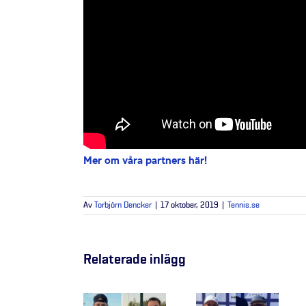
Mer om våra partners här!
Av
Torbjörn Dencker
|
17 oktober, 2019
|
Tennis.se
Relaterade inlägg