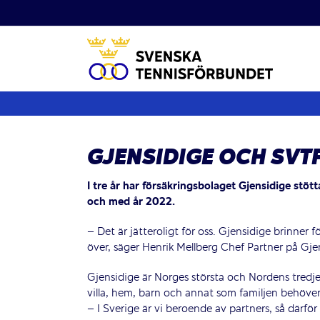
Fortsätt
till
innehållet
GJENSIDIGE OCH SVT
I tre år har försäkringsbolaget Gjensidige stötta
och med år 2022.
– Det är jätteroligt för oss. Gjensidige brinner fö
över, säger Henrik Mellberg Chef Partner på Gje
Gjensidige är Norges största och Nordens tredje s
villa, hem, barn och annat som familjen behöver
– I Sverige är vi beroende av partners, så därför