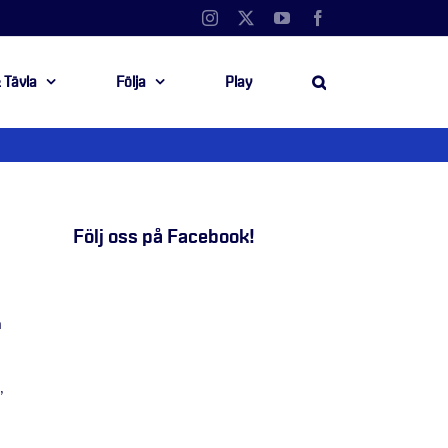
Instagram
X
YouTube
Facebook
 Tävla
Följa
Play
Följ oss på Facebook!
a
,