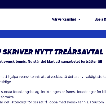
Vår verksamhet
Spela &
F SKRIVER NYTT TREÅRSAVTAL
t svensk tennis. Nu står det klart att samarbetet fortsätter till
r att hjälpa svensk tennis att utvecklas, så detta är vi väldigt stolt
nsidige.
törsta försäkringsbolag. Inriktningen är främst försäkringar för bil
 försäkra.
 är det jätteroligt för oss att få jobba med svensk tennis. Förutom