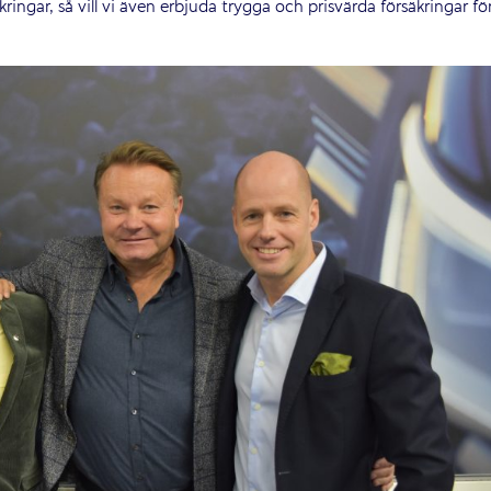
ingar, så vill vi även erbjuda trygga och prisvärda försäkringar fö