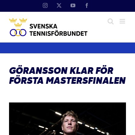
Fortsätt
Instagram
X
YouTube
Facebook
till
innehållet
GÖRANSSON KLAR FÖR
FÖRSTA MASTERSFINALEN