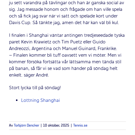
ju sett varandra på tävlingar och han är ganska social av
sig. Jag messade honom och frågade om han ville spela
och så fick jag svar när vi satt och spelade kort under
Davis Cup. Så tänkte jag, amen det här kan väl bli kul.
I finalen i Shanghai väntar antingen tredjeseedade tyska
paret Kevin Krawietz och Tim Puetz eller Guido
Andreozzi, Argentina och Manuel Guinard, Frankrike.
– Finalen kommer bli tuff oavsett vem vi möter. Men vi
kommer försöka fortsätta vår lättsamma men tända stil
på banan, så får vi se vad som händer på söndag helt
enkelt
. säger André.
Stort lycka till på söndag!
Lottning Shanghai
Av
Torbjörn Dencker
|
10 oktober, 2025
|
Tennis.se