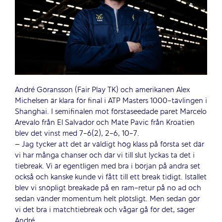
André Göransson (Fair Play TK) och amerikanen Alex
Michelsen är klara för final i ATP Masters 1000-tävlingen i
Shanghai. I semifinalen mot förstaseedade paret Marcelo
Arevalo från El Salvador och Mate Pavic från Kroatien
blev det vinst med 7-6(2), 2-6, 10-7.
– Jag tycker att det är väldigt hög klass på första set där
vi har många chanser och där vi till slut lyckas ta det i
tiebreak. Vi är egentligen med bra i början på andra set
också och kanske kunde vi fått till ett break tidigt. Istället
blev vi snöpligt breakade på en ram-retur på no ad och
sedan vänder momentum helt plötsligt. Men sedan gör
vi det bra i matchtiebreak och vågar gå för det, säger
André.