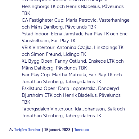
Helsingborgs TK och Henrik Bladelius, Påvelunds
TBK
CA Fastigheter Cup: Maria Petrovic, Västerhaninge
och Måns Dahlberg, Påvelunds TBK
Ystad Indoor: Elena Jamshidi, Fair Play TK och Eric
Vanshelboim, Fair Play TK
VRIK Vintertour: Antonina Czajka, Linköpings TK
och Simon Freund, Lidingö TK
XL Bygg Open: Fanny Östlund, Enskede LTK och
Måns Dahlberg, Påvelunds TBK
Fair Play Cup: Martha Matoula, Fair Play TK och
Jonathan Stenberg, Tabergsdalens TK
Eskilstuna Open: Daria Lopatestska, Danderyd
Djursholm ETK och Henrik Bladelius, Påvelunds
TBK
Tabergsdalen Vintertour: Ida Johansson, Salk och
Jonathan Stenberg, Tabergsdalens TK
Av
Torbjörn Dencker
|
16 januari, 2023
|
Tennis.se