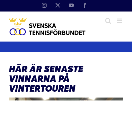
Fortsätt
Instagram
X
YouTube
Facebook
till
innehållet
HÄR ÄR SENASTE
VINNARNA PÅ
VINTERTOUREN