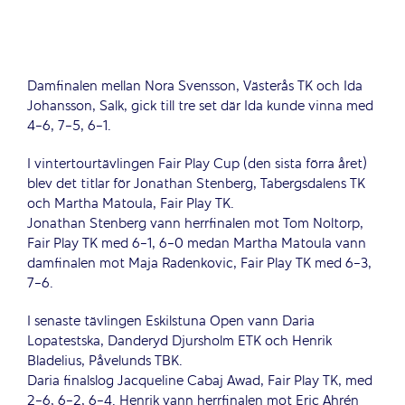
Damfinalen mellan Nora Svensson, Västerås TK och Ida
Johansson, Salk, gick till tre set där Ida kunde vinna med
4-6, 7-5, 6-1.
I vintertourtävlingen Fair Play Cup (den sista förra året)
blev det titlar för Jonathan Stenberg, Tabergsdalens TK
och Martha Matoula, Fair Play TK.
Jonathan Stenberg vann herrfinalen mot Tom Noltorp,
Fair Play TK med 6-1, 6-0 medan Martha Matoula vann
damfinalen mot Maja Radenkovic, Fair Play TK med 6-3,
7-6.
I senaste tävlingen Eskilstuna Open vann Daria
Lopatestska, Danderyd Djursholm ETK och Henrik
Bladelius, Påvelunds TBK.
Daria finalslog Jacqueline Cabaj Awad, Fair Play TK, med
2-6, 6-2, 6-4. Henrik vann herrfinalen mot Eric Ahrén