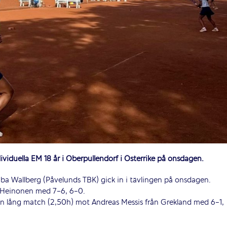
ndividuella EM 18 år i Oberpullendorf i Österrike på onsdagen.
ba Wallberg (Påvelunds TBK) gick in i tävlingen på onsdagen.
a Heinonen med 7-6, 6-0.
en lång match (2,50h) mot Andreas Messis från Grekland med 6-1,