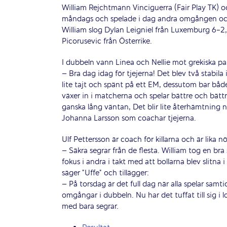
William Rejchtmann Vinciguerra (Fair Play TK) o
måndags och spelade i dag andra omgången och 
William slog Dylan Leigniel från Luxemburg 6-
Picorusevic från Österrike.
I dubbeln vann Linea och Nellie mot grekiska p
– Bra dag idag för tjejerna! Det blev två stabila i
lite tajt och spänt på ett EM, dessutom bar både
växer in i matcherna och spelar bättre och bättre
ganska lång väntan, Det blir lite återhämtning n
Johanna Larsson som coachar tjejerna.
Ulf Pettersson är coach för killarna och är lika nö
– Säkra segrar från de flesta. William tog en bra
fokus i andra i takt med att bollarna blev slitna 
säger ”Uffe” och tillägger:
– På torsdag är det full dag när alla spelar samti
omgångar i dubbeln. Nu har det tuffat till sig i
med bara segrar.