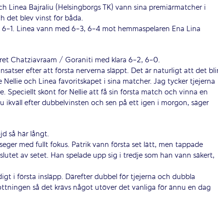
ch Linea Bajraliu (Helsingborgs TK) vann sina premiärmatcher i
det blev vinst för båda.
2, 6-1. Linea vann med 6-3, 6-4 mot hemmaspelaren Ena Lina
aret Chatziavraam / Goraniti med klara 6-2, 6-0.
nsatser efter att första nerverna släppt. Det är naturligt att det bli
 Nellie och Linea favoritskapet i sina matcher. Jag tycker tjejerna
. Speciellt skönt för Nellie att få sin första match och vinna en
u ikväll efter dubbelvinsten och sen på ett igen i morgon, säger
jd så här långt.
 seger med fullt fokus. Patrik vann första set lätt, men tappade
i slutet av setet. Han spelade upp sig i tredje som han vann säkert,
digt i första insläpp. Därefter dubbel för tjejerna och dubbla
 lottningen så det krävs något utöver det vanliga för ännu en dag