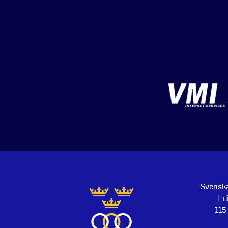
Svenska
Li
115