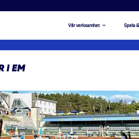
Vår verksamhet
Spela &
 I EM