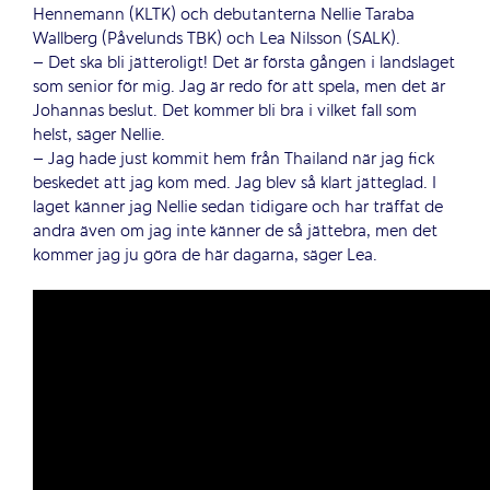
Hennemann (KLTK) och debutanterna Nellie Taraba
Wallberg (Påvelunds TBK) och Lea Nilsson (SALK).
– Det ska bli jätteroligt! Det är första gången i landslaget
som senior för mig. Jag är redo för att spela, men det är
Johannas beslut. Det kommer bli bra i vilket fall som
helst, säger Nellie.
– Jag hade just kommit hem från Thailand när jag fick
beskedet att jag kom med. Jag blev så klart jätteglad. I
laget känner jag Nellie sedan tidigare och har träffat de
andra även om jag inte känner de så jättebra, men det
kommer jag ju göra de här dagarna, säger Lea.