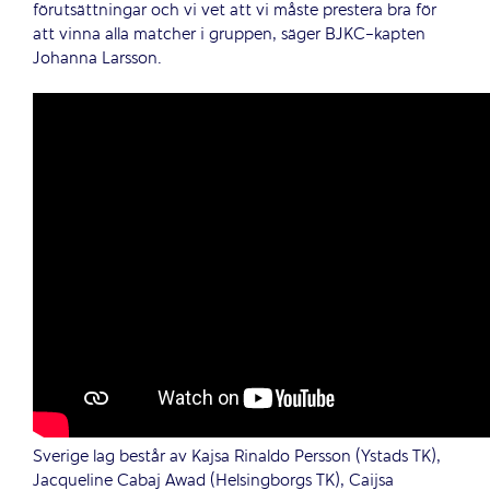
förutsättningar och vi vet att vi måste prestera bra för
att vinna alla matcher i gruppen, säger BJKC-kapten
Johanna Larsson.
Sverige lag består av Kajsa Rinaldo Persson (Ystads TK),
Jacqueline Cabaj Awad (Helsingborgs TK), Caijsa