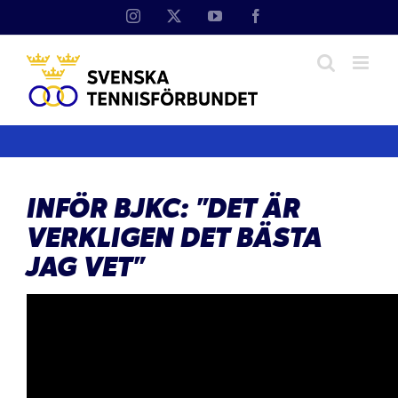
Fortsätt
Instagram
X
YouTube
Facebook
till
innehållet
INFÖR BJKC: ”DET ÄR
VERKLIGEN DET BÄSTA
JAG VET”