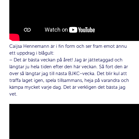
Caijsa Hennemann är i fin form och ser fram emot ännu
ett uppdrag i blågult:
– Det är bästa veckan på året! Jag är jättetaggad och
längtar ju hela tiden efter den här veckan. Så fort den är
över så längtar jag till nästa BJKC-vecka. Det blir kul att
träffa laget igen, spela tillsammans, heja på varandra och
kämpa mycket varje dag. Det är verkligen det bästa jag
vet.