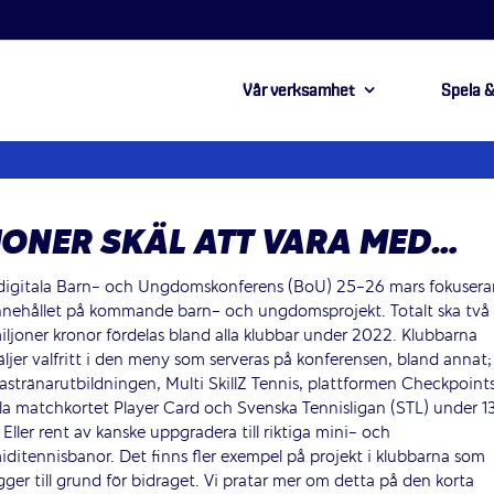
Vår verksamhet
Spela &
LJONER SKÄL ATT VARA MED…
digitala Barn- och Ungdomskonferens (BoU) 25-26 mars fokusera
nnehållet på kommande barn- och ungdomsprojekt.
Totalt ska två
iljoner kronor fördelas bland alla klubbar under 2022. Klubbarna
äljer valfritt i den meny som serveras på konferensen, bland annat;
astränarutbildningen, Multi SkillZ Tennis, plattformen Checkpoints
illa matchkortet Player Card och Svenska Tennisligan (STL) under 13
 Eller rent av kanske uppgradera till riktiga mini- och
iditennisbanor. Det finns fler exempel på projekt i klubbarna som
igger till grund för bidraget. Vi pratar mer om detta på den korta