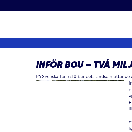
Fortsätt
till
innehållet
INFÖR BOU – TVÅ MI
På Svenska Tennisförbundets landsomfattande 
i
m
v
B
l
–
m
l