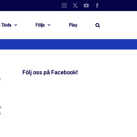
Instagram
X
YouTube
Facebook
 Tävla
Följa
Play
Följ oss på Facebook!
r
,
.