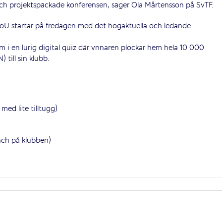
ch projektspäckade konferensen, säger Ola Mårtensson på SvTF.
oU startar på fredagen med det högaktuella och ledande
m i en lurig digital quiz där vnnaren plockar hem hela 10 000
 till sin klubb.
med lite tilltugg)
nch på klubben)