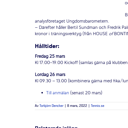
o
B
analysföretaget Ungdomsbarometern.
– Därefter håller Bertil Sundman och Fredrik Pal
kronor i träningsverktyg (från HOUSE
of
BONTIN)
Hålltider:
Fredag 25 mars
Kl 17.00-19.00 Kickoff (samlas gärna på klubben 
Lördag 26 mars
Kl 09.30 – 13.00 (kombinera gärna med fika/lu
Till anmälan
(senast 20 mars)
Av
Torbjörn Dencker
|
8 mars, 2022
|
Tennis.se