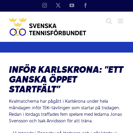
Fortsätt
Instagram
X
YouTube
Facebook
till
innehållet
INFÖR KARLSKRONA: ”ETT
GANSKA ÖPPET
STARTFÄLT”
Kvalmatcherna har pågått i Karlskrona under hela
måndagen inför 15K-tävlingen som startar på tisdagen.
Redan i lördags träffades fem spelare med ledarna Jonas
Svensson och Isak Arvidsson för att träna.