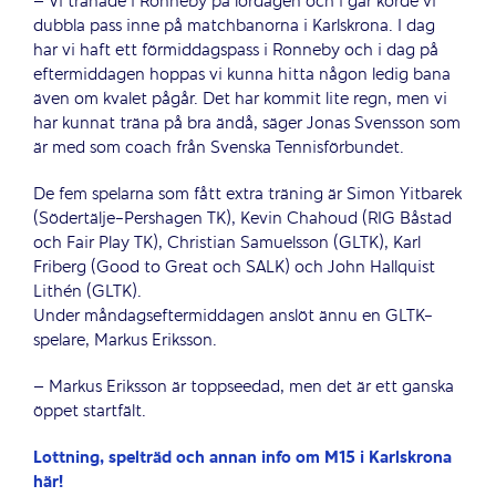
– Vi tränade i Ronneby på lördagen och i går körde vi
dubbla pass inne på matchbanorna i Karlskrona. I dag
har vi haft ett förmiddagspass i Ronneby och i dag på
eftermiddagen hoppas vi kunna hitta någon ledig bana
även om kvalet pågår. Det har kommit lite regn, men vi
har kunnat träna på bra ändå, säger Jonas Svensson som
är med som coach från Svenska Tennisförbundet.
De fem spelarna som fått extra träning är Simon Yitbarek
(Södertälje-Pershagen TK), Kevin Chahoud (RIG Båstad
och Fair Play TK), Christian Samuelsson (GLTK), Karl
Friberg (Good to Great och SALK) och John Hallquist
Lithén (GLTK).
Under måndagseftermiddagen anslöt ännu en GLTK-
spelare, Markus Eriksson.
– Markus Eriksson är toppseedad, men det är ett ganska
öppet startfält.
Lottning, spelträd och annan info om M15 i Karlskrona
här!