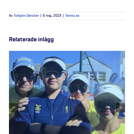
Av
Torbjörn Dencker
|
6 maj, 2019
|
Tennis.se
Relaterade inlägg